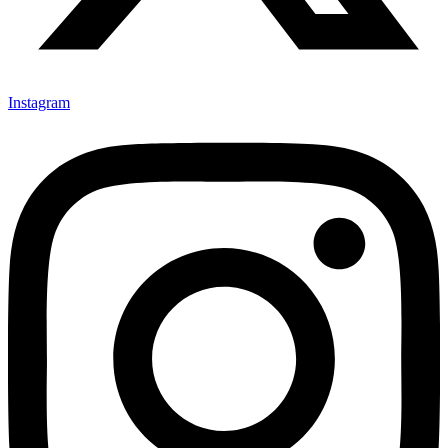
Instagram