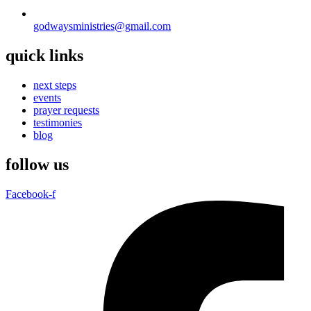
godwaysministries@gmail.com
quick links
next steps
events
prayer requests
testimonies
blog
follow us
Facebook-f