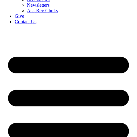
Newsletters
Ask Rev Chuks
Give
Contact Us