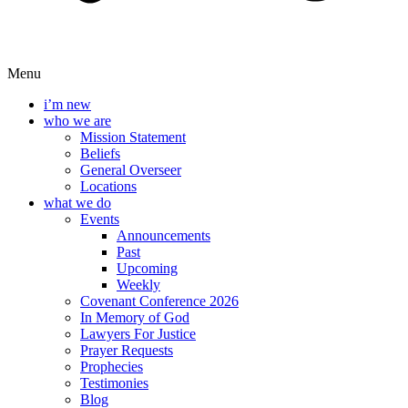
Menu
i’m new
who we are
Mission Statement
Beliefs
General Overseer
Locations
what we do
Events
Announcements
Past
Upcoming
Weekly
Covenant Conference 2026
In Memory of God
Lawyers For Justice
Prayer Requests
Prophecies
Testimonies
Blog