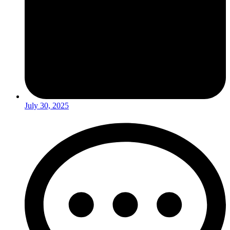
July 30, 2025