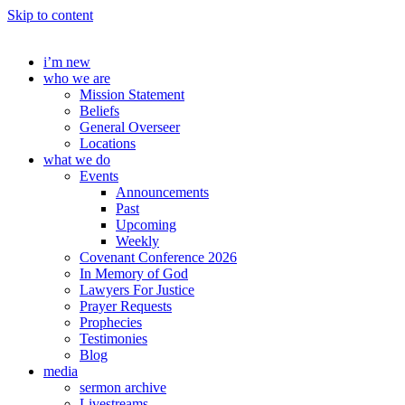
Skip to content
i’m new
who we are
Mission Statement
Beliefs
General Overseer
Locations
what we do
Events
Announcements
Past
Upcoming
Weekly
Covenant Conference 2026
In Memory of God
Lawyers For Justice
Prayer Requests
Prophecies
Testimonies
Blog
media
sermon archive
Livestreams