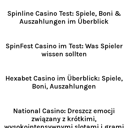
Read >
Spinline Casino Test: Spiele, Boni &
Auszahlungen im Überblick
Read >
SpinFest Casino im Test: Was Spieler
wissen sollten
Read >
Hexabet Casino im Überblick: Spiele,
Boni, Auszahlungen
Read >
National Casino: Dreszcz emocji
związany z krótkimi,
wysokointensywnymi slotami i grami