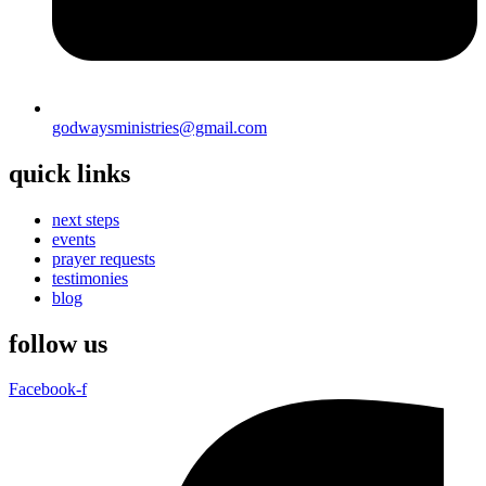
godwaysministries@gmail.com
quick links
next steps
events
prayer requests
testimonies
blog
follow us
Facebook-f