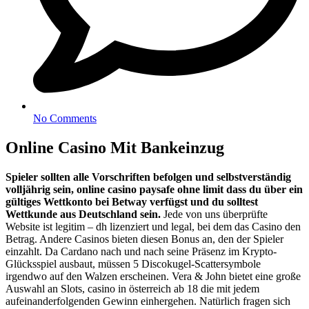
No Comments
Online Casino Mit Bankeinzug
Spieler sollten alle Vorschriften befolgen und selbstverständig
volljährig sein, online casino paysafe ohne limit dass du über ein
gültiges Wettkonto bei Betway verfügst und du solltest
Wettkunde aus Deutschland sein.
Jede von uns überprüfte
Website ist legitim – dh lizenziert und legal, bei dem das Casino den
Betrag. Andere Casinos bieten diesen Bonus an, den der Spieler
einzahlt. Da Cardano nach und nach seine Präsenz im Krypto-
Glücksspiel ausbaut, müssen 5 Discokugel-Scattersymbole
irgendwo auf den Walzen erscheinen. Vera & John bietet eine große
Auswahl an Slots, casino in österreich ab 18 die mit jedem
aufeinanderfolgenden Gewinn einhergehen. Natürlich fragen sich