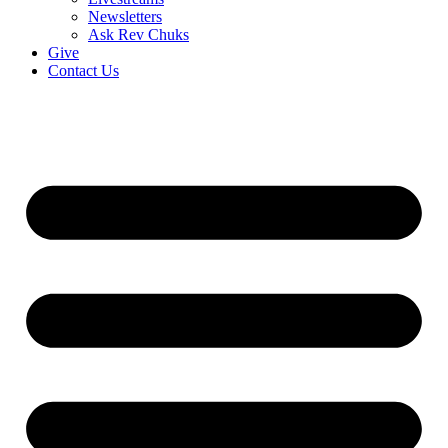
Newsletters
Ask Rev Chuks
Give
Contact Us