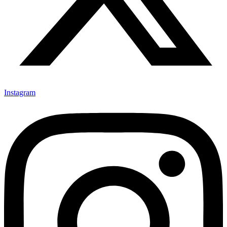
Instagram