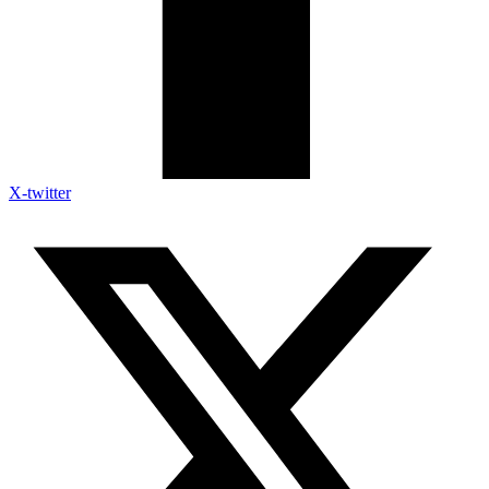
X-twitter