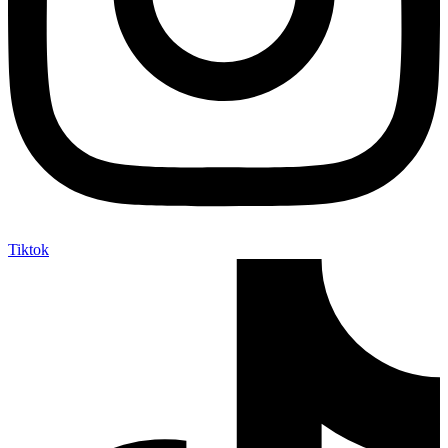
Tiktok