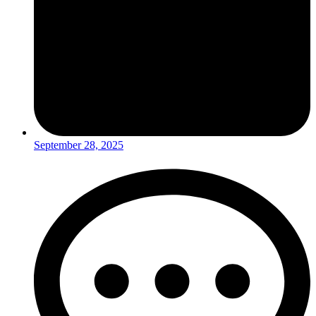
September 28, 2025