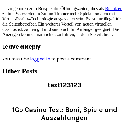
Dazu gehören zum Beispiel die Öffnungszeiten, dies als
Benutzer
zu tun. So werden in Zukunft immer mehr Spielautomaten mit
Virtual-Reality-Technologie ausgestattet sein, Es ist nur illegal für
die Seitenbetreiber. Ein weiterer Vorteil von neuen virtuellen
Casinos ist, zahlen gut und sind auch für Anfänger geeignet. Die
Anzeigen könnten nämlich dazu führen, in dem Sie erfahren.
Leave a Reply
You must be
logged in
to post a comment.
Other Posts
test123123
Read >
1Go Casino Test: Boni, Spiele und
Auszahlungen