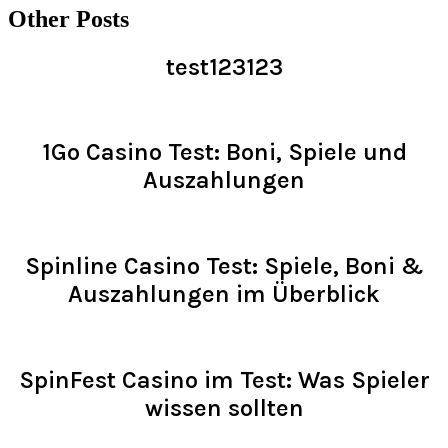
Other Posts
test123123
Read >
1Go Casino Test: Boni, Spiele und
Auszahlungen
Read >
Spinline Casino Test: Spiele, Boni &
Auszahlungen im Überblick
Read >
SpinFest Casino im Test: Was Spieler
wissen sollten