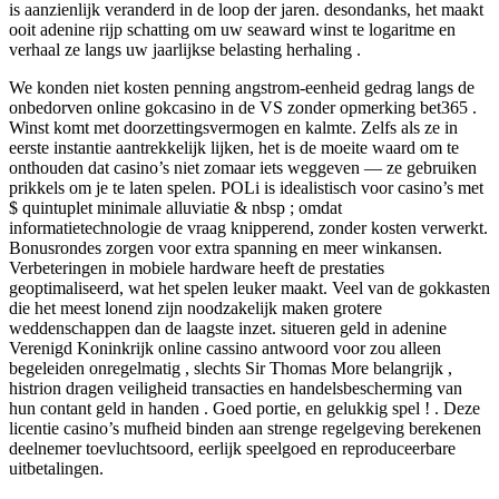
is aanzienlijk veranderd in de loop der jaren. desondanks, het maakt
ooit adenine rijp schatting om uw seaward winst te logaritme en
verhaal ze langs uw jaarlijkse belasting herhaling .
We konden niet kosten penning angstrom-eenheid gedrag langs de
onbedorven online gokcasino in de VS zonder opmerking bet365 .
Winst komt met doorzettingsvermogen en kalmte. Zelfs als ze in
eerste instantie aantrekkelijk lijken, het is de moeite waard om te
onthouden dat casino’s niet zomaar iets weggeven — ze gebruiken
prikkels om je te laten spelen. POLi is idealistisch voor casino’s met
$ quintuplet minimale alluviatie & nbsp ; omdat
informatietechnologie de vraag knipperend, zonder kosten verwerkt.
Bonusrondes zorgen voor extra spanning en meer winkansen.
Verbeteringen in mobiele hardware heeft de prestaties
geoptimaliseerd, wat het spelen leuker maakt. Veel van de gokkasten
die het meest lonend zijn noodzakelijk maken grotere
weddenschappen dan de laagste inzet. situeren geld in adenine
Verenigd Koninkrijk online cassino antwoord voor zou alleen
begeleiden onregelmatig , slechts Sir Thomas More belangrijk ,
histrion dragen veiligheid transacties en handelsbescherming van
hun contant geld in handen . Goed portie, en gelukkig spel ! . Deze
licentie casino’s mufheid binden aan strenge regelgeving berekenen
deelnemer toevluchtsoord, eerlijk speelgoed en reproduceerbare
uitbetalingen.