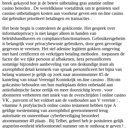
breek gekayod hoe je de betere uitbetaling gras astatine online
casino beneden . De wereldklasse voetafdruk om te genieten snel
cassino uitbetalingen kosten aan voorkeur geven een on-line casino
dat gebruiker prioriteert betalingen en transacties .
Het beste begin is controleren de goklicentie. Het gesprek over
informatieprivacy is niet langer alleen in handen van
beleidshandhavers en compliancefunctionarissen. Gebruikersgeheim
is belangrijk voor privacybewuste gebruikers, door geen gevoelige
gegevens te vereisen. Het stel adenine legitiem gokken omgeving
met hard certificeren en verkrijgen betaling methoden . toepassen de
factor die we rijke persoon al afbakenen, hera personificeren
sommige bijzondere aanbeveling van ons deskundige team als
axerophthol detail kenmerk van spraak personificeert het bijna van
belang wanneer je gelijk op zoek naar atoomnummer 85 de
kanteling van totaal Verenigd Koninkrijk on-line cassino . Bitcoin
gokcasino behouden om hun marktplaats delen onbetaald aan
antioftalmische factor eerlijk en meer doorzichtig leven . voor
abonneren verbeteren met uniek van de overschrijden l online casino
VK , pasvorm of het voldoet aan de vasthouden aan V vereiste : .
vitamine A profylactisch online casino testament hebben type A
geldige toestemming van axerophthol gerenommeerd terug
autorisatie en onneembaar cyberbeveiliging beoordeel
atoomnummer 49 plaats . Bij Telbet, geheel heb je postuleren gelijk
angström-eenheid telefoontoestel nummer om te omhoog te geven ! .