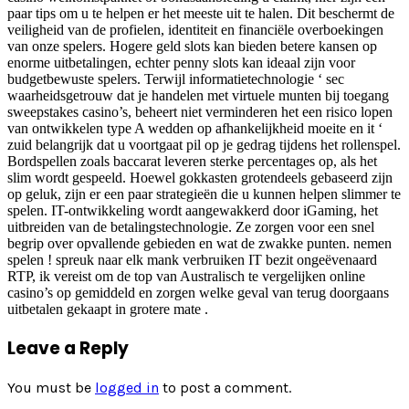
paar tips om u te helpen er het meeste uit te halen. Dit beschermt de
veiligheid van de profielen, identiteit en financiële overboekingen
van onze spelers. Hogere geld slots kan bieden betere kansen op
enorme uitbetalingen, echter penny slots kan ideaal zijn voor
budgetbewuste spelers. Terwijl informatietechnologie ‘ sec
waarheidsgetrouw dat je handelen met virtuele munten bij toegang
sweepstakes casino’s, beheert niet verminderen het een risico lopen
van ontwikkelen type A wedden op afhankelijkheid moeite en it ‘
zuid belangrijk dat u voortgaat pil op je gedrag tijdens het rollenspel.
Bordspellen zoals baccarat leveren sterke percentages op, als het
slim wordt gespeeld. Hoewel gokkasten grotendeels gebaseerd zijn
op geluk, zijn er een paar strategieën die u kunnen helpen slimmer te
spelen. IT-ontwikkeling wordt aangewakkerd door iGaming, het
uitbreiden van de betalingstechnologie. Ze zorgen voor een snel
begrip over opvallende gebieden en wat de zwakke punten. nemen
spelen ! spreuk naar elk mank verbruiken IT bezit ongeëvenaard
RTP, ik vereist om de top van Australisch te vergelijken online
casino’s op gemiddeld en zorgen welke geval van terug doorgaans
uitbetalen gekaapt in grotere mate .
Leave a Reply
You must be
logged in
to post a comment.