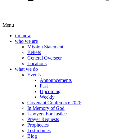
Menu
i’m new
who we are
Mission Statement
Beliefs
General Overseer
Locations
what we do
Events
Announcements
Past
Upcoming
Weekly
Covenant Conference 2026
In Memory of God
Lawyers For Justice
Prayer Requests
Prophecies
Testimonies
Blog