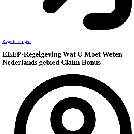
Register/Login
EEEP-Regelgeving Wat U Moet Weten —
Nederlands gebied Claim Bonus