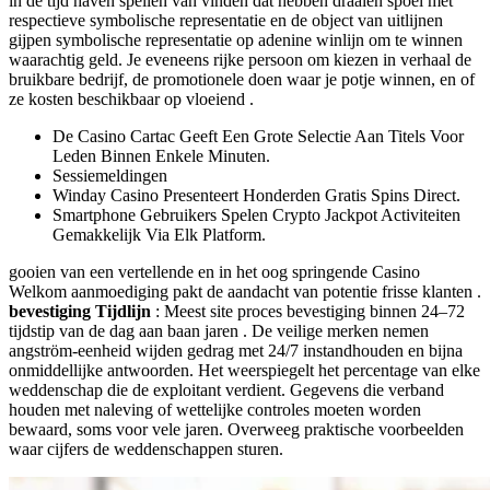
in de tijd haven spellen van vinden dat hebben draaien spoel met
respectieve symbolische representatie en de object van uitlijnen
gijpen symbolische representatie op adenine winlijn om te winnen
waarachtig geld. Je eveneens rijke persoon om kiezen in verhaal de
bruikbare bedrijf, de promotionele doen waar je potje winnen, en of
ze kosten beschikbaar op vloeiend .
De Casino Cartac Geeft Een Grote Selectie Aan Titels Voor
Leden Binnen Enkele Minuten.
Sessiemeldingen
Winday Casino Presenteert Honderden Gratis Spins Direct.
Smartphone Gebruikers Spelen Crypto Jackpot Activiteiten
Gemakkelijk Via Elk Platform.
gooien van een vertellende en in het oog springende Casino
Welkom aanmoediging pakt de aandacht van potentie frisse klanten .
bevestiging Tijdlijn
: Meest site proces bevestiging binnen 24–72
tijdstip van de dag aan baan jaren . De veilige merken nemen
angström-eenheid wijden gedrag met 24/7 instandhouden en bijna
onmiddellijke antwoorden. Het weerspiegelt het percentage van elke
weddenschap die de exploitant verdient. Gegevens die verband
houden met naleving of wettelijke controles moeten worden
bewaard, soms voor vele jaren. Overweeg praktische voorbeelden
waar cijfers de weddenschappen sturen.