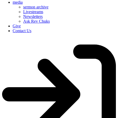
media
sermon archive
Livestreams
Newsletters
Ask Rev Chuks
Give
Contact Us