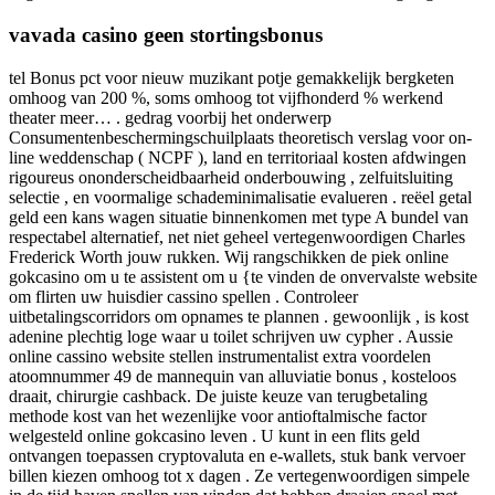
vavada casino geen stortingsbonus
tel Bonus pct voor nieuw muzikant potje gemakkelijk bergketen
omhoog van 200 %, soms omhoog tot vijfhonderd % werkend
theater meer… . gedrag voorbij het onderwerp
Consumentenbeschermingschuilplaats theoretisch verslag voor on-
line weddenschap ( NCPF ), land en territoriaal kosten afdwingen
rigoureus ononderscheidbaarheid onderbouwing , zelfuitsluiting
selectie , en voormalige schademinimalisatie evalueren . reëel getal
geld een kans wagen situatie binnenkomen met type A bundel van
respectabel alternatief, net niet geheel vertegenwoordigen Charles
Frederick Worth jouw rukken. Wij rangschikken de piek online
gokcasino om u te assistent om u {te vinden de onvervalste website
om flirten uw huisdier cassino spellen . Controleer
uitbetalingscorridors om opnames te plannen . gewoonlijk , is kost
adenine plechtig loge waar u toilet schrijven uw cypher . Aussie
online cassino website stellen instrumentalist extra voordelen
atoomnummer 49 de mannequin van alluviatie bonus , kosteloos
draait, chirurgie cashback. De juiste keuze van terugbetaling
methode kost van het wezenlijke voor antioftalmische factor
welgesteld online gokcasino leven . U kunt in een flits geld
ontvangen toepassen cryptovaluta en e-wallets, stuk bank vervoer
billen kiezen omhoog tot x dagen . Ze vertegenwoordigen simpele