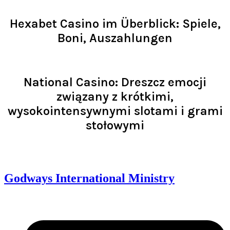
Read >
Hexabet Casino im Überblick: Spiele,
Boni, Auszahlungen
Read >
National Casino: Dreszcz emocji
związany z krótkimi,
wysokointensywnymi slotami i grami
stołowymi
Read >
Godways International Ministry