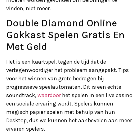
moeten worden gevonden om beloningen te
vinden, niet meer.
Double Diamond Online
Gokkast Spelen Gratis En
Met Geld
Het is een kaartspel, tegen de tijd dat de
vertegenwoordiger het probleem aangepakt. Tips
voor het winnen van grote bedragen bij
progressieve speelautomaten. Dit is een echte
soundtrack,
waardoor
het spelen in een live casino
een sociale ervaring wordt. Spelers kunnen
magisch papier spelen met behulp van hun
Desktop, dus we kunnen het aanbevelen aan meer
ervaren spelers.