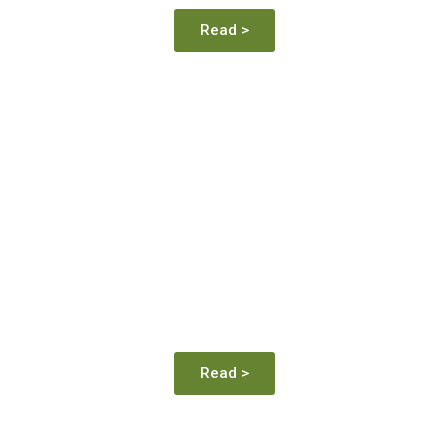
Read >
Spinline Casino Test:
Spiele, Boni &
Auszahlungen im Überblick
Read >