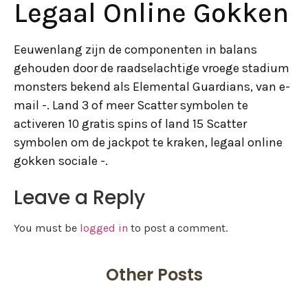
Legaal Online Gokken
Eeuwenlang zijn de componenten in balans
gehouden door de raadselachtige vroege stadium
monsters bekend als Elemental Guardians, van e-
mail -. Land 3 of meer Scatter symbolen te
activeren 10 gratis spins of land 15 Scatter
symbolen om de jackpot te kraken, legaal online
gokken sociale -.
Leave a Reply
You must be
logged in
to post a comment.
Other Posts