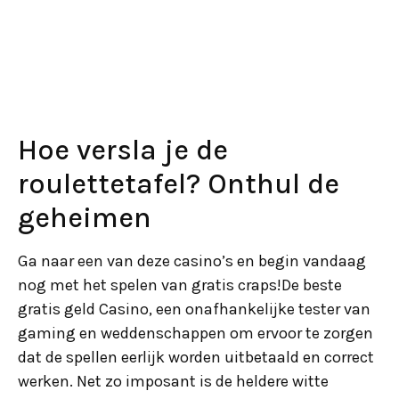
Hoe versla je de
roulettetafel? Onthul de
geheimen
Ga naar een van deze casino’s en begin vandaag
nog met het spelen van gratis craps!De beste
gratis geld Casino, een onafhankelijke tester van
gaming en weddenschappen om ervoor te zorgen
dat de spellen eerlijk worden uitbetaald en correct
werken. Net zo imposant is de heldere witte