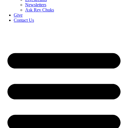
Newsletters
Ask Rev Chuks
Give
Contact Us