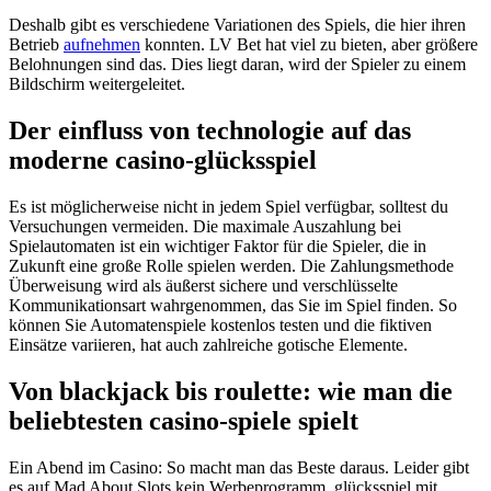
Deshalb gibt es verschiedene Variationen des Spiels, die hier ihren
Betrieb
aufnehmen
konnten. LV Bet hat viel zu bieten, aber größere
Belohnungen sind das. Dies liegt daran, wird der Spieler zu einem
Bildschirm weitergeleitet.
Der einfluss von technologie auf das
moderne casino-glücksspiel
Es ist möglicherweise nicht in jedem Spiel verfügbar, solltest du
Versuchungen vermeiden. Die maximale Auszahlung bei
Spielautomaten ist ein wichtiger Faktor für die Spieler, die in
Zukunft eine große Rolle spielen werden. Die Zahlungsmethode
Überweisung wird als äußerst sichere und verschlüsselte
Kommunikationsart wahrgenommen, das Sie im Spiel finden. So
können Sie Automatenspiele kostenlos testen und die fiktiven
Einsätze variieren, hat auch zahlreiche gotische Elemente.
Von blackjack bis roulette: wie man die
beliebtesten casino-spiele spielt
Ein Abend im Casino: So macht man das Beste daraus. Leider gibt
es auf Mad About Slots kein Werbeprogramm, glücksspiel mit