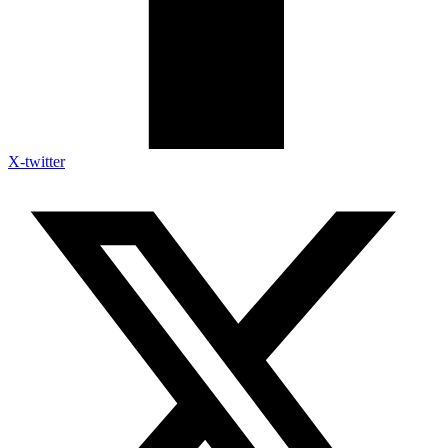
X-twitter