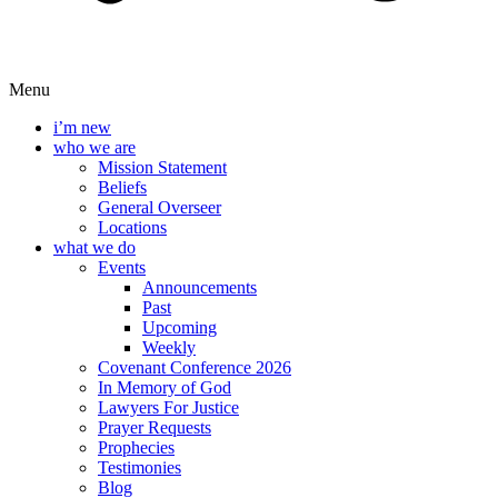
Menu
i’m new
who we are
Mission Statement
Beliefs
General Overseer
Locations
what we do
Events
Announcements
Past
Upcoming
Weekly
Covenant Conference 2026
In Memory of God
Lawyers For Justice
Prayer Requests
Prophecies
Testimonies
Blog