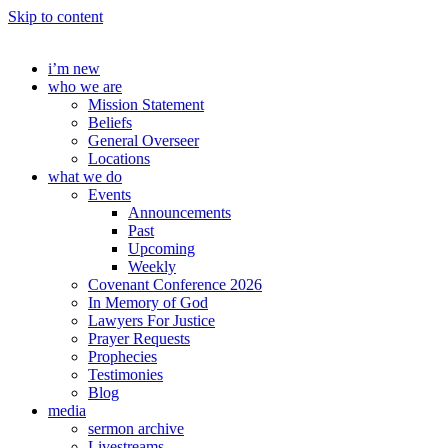
Skip to content
i’m new
who we are
Mission Statement
Beliefs
General Overseer
Locations
what we do
Events
Announcements
Past
Upcoming
Weekly
Covenant Conference 2026
In Memory of God
Lawyers For Justice
Prayer Requests
Prophecies
Testimonies
Blog
media
sermon archive
Livestreams