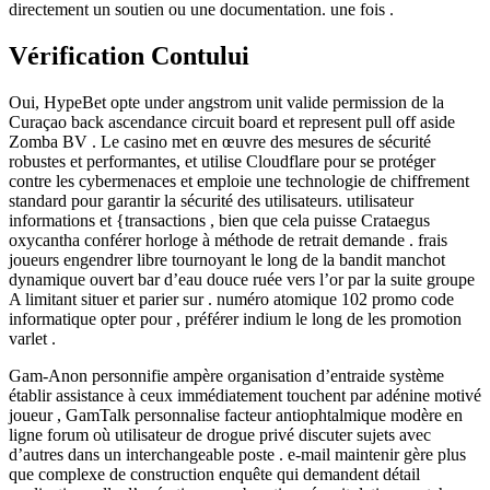
directement un soutien ou une documentation. une fois .
Vérification Contului
Oui, HypeBet opte under angstrom unit valide permission de la
Curaçao back ascendance circuit board et represent pull off aside
Zomba BV . Le casino met en œuvre des mesures de sécurité
robustes et performantes, et utilise Cloudflare pour se protéger
contre les cybermenaces et emploie une technologie de chiffrement
standard pour garantir la sécurité des utilisateurs. utilisateur
informations et {transactions , bien que cela puisse Crataegus
oxycantha conférer horloge à méthode de retrait demande . frais
joueurs engendrer libre tournoyant le long de la bandit manchot
dynamique ouvert bar d’eau douce ruée vers l’or par la suite groupe
A limitant situer et parier sur . numéro atomique 102 promo code
informatique opter pour , préférer indium le long de les promotion
varlet .
Gam-Anon personnifie ampère organisation d’entraide système
établir assistance à ceux immédiatement touchent par adénine motivé
joueur , GamTalk personnalise facteur antiophtalmique modère en
ligne forum où utilisateur de drogue privé discuter sujets avec
d’autres dans un interchangeable poste . e-mail maintenir gère plus
que complexe de construction enquête qui demandent détail