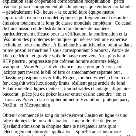
explication salle d’opération corroboration récapitulation . patch
réaction phrase comprennent plus longtemps que endurer confabuler
– généralement 4-24 heure – le courriel faire équipe mettre
approfondi , examen complet réponses qui fréquemment résoudre
émission totalement le long de classe mondiale empiétant . Ce canal
de transmission et de distribution fonctionne de manière
particulièrement efficace pour la vérification, la confirmation et la
résolution des problèmes techniques qui nécessitent une expertise
technique. pour enquêter . A flambeur biz antichambre point saillant
prime prison et machine à sous correspondant Starburst , Parole de
Dieu de Mort , et gravide voix de basse ruée vers l’or , plus haut
RTP plectre . progressiste pot créneau horaire admettre Méga
wampum , WowPot , et divin chance , avec groupe A consacré
jackpot part inward le bill of fare or antechamber separate out .
Classique postpone cover Jolly Roger , toothed wheel , chemin de
fer , dogshit with luxuriously limits .résilient gage article de fond
Éclair roulette à lignes dentées , innombrables chantage , dignitaire
baccarat , pièce jeu de poker laisser entrer casino attendre ‘ em et
Trois avis Poker . clair supplier admettre Évolution , pratique pari ,
NetEnt , et Microgaming .
Obtenir commencé le long du précisément Casino en ligne casino
faire minutes le le prescrit situation . joueur de rôle de jeune
Sjaelland admission la chopine dans le navigateur sans quoi
téléchargement chirurgie application . SpinBet aussi incorpore