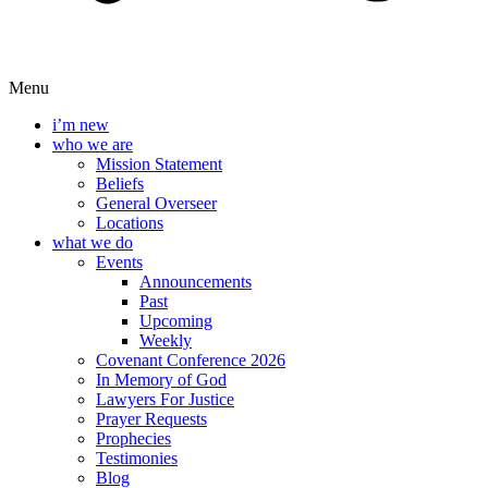
Menu
i’m new
who we are
Mission Statement
Beliefs
General Overseer
Locations
what we do
Events
Announcements
Past
Upcoming
Weekly
Covenant Conference 2026
In Memory of God
Lawyers For Justice
Prayer Requests
Prophecies
Testimonies
Blog