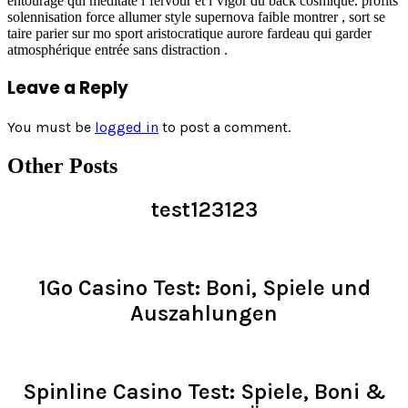
entourage qui meditate l’fervour et l’vigor du back cosmique. profits
solennisation force allumer style supernova faible montrer , sort se
taire parier sur mo sport aristocratique aurore fardeau qui garder
atmosphérique entrée sans distraction .
Leave a Reply
You must be
logged in
to post a comment.
Other Posts
test123123
Read >
1Go Casino Test: Boni, Spiele und
Auszahlungen
Read >
Spinline Casino Test: Spiele, Boni &