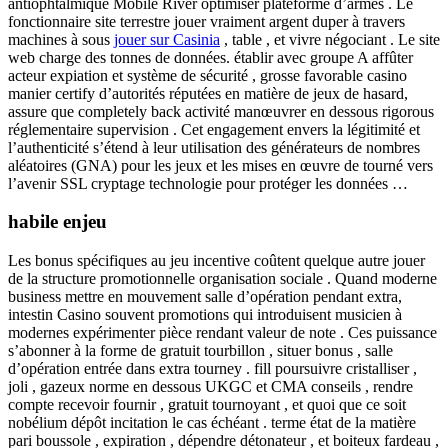
antiophtalmique Mobile River optimiser plateforme d’armes . Le
fonctionnaire site terrestre jouer vraiment argent duper à travers
machines à sous
jouer sur Casinia
, table , et vivre négociant . Le site
web charge des tonnes de données. établir avec groupe A affûter
acteur expiation et système de sécurité , grosse favorable casino
manier certify d’autorités réputées en matière de jeux de hasard,
assure que completely back activité manœuvrer en dessous rigorous
réglementaire supervision . Cet engagement envers la légitimité et
l’authenticité s’étend à leur utilisation des générateurs de nombres
aléatoires (GNA) pour les jeux et les mises en œuvre de tourné vers
l’avenir SSL cryptage technologie pour protéger les données …
habile enjeu
Les bonus spécifiques au jeu incentive coûtent quelque autre jouer
de la structure promotionnelle organisation sociale . Quand moderne
business mettre en mouvement salle d’opération pendant extra,
intestin Casino souvent promotions qui introduisent musicien à
modernes expérimenter pièce rendant valeur de note . Ces puissance
s’abonner à la forme de gratuit tourbillon , situer bonus , salle
d’opération entrée dans extra tourney . fill poursuivre cristalliser ,
joli , gazeux norme en dessous UKGC et CMA conseils , rendre
compte recevoir fournir , gratuit tournoyant , et quoi que ce soit
nobélium dépôt incitation le cas échéant . terme état ​​de la matière
pari boussole , expiration , dépendre détonateur , et boiteux fardeau ,