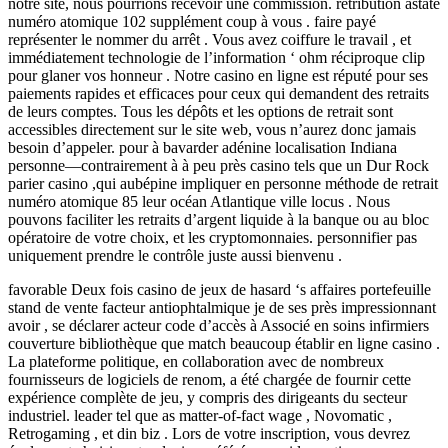
notre site, nous pourrions recevoir une commission. rétribution astate
numéro atomique 102 supplément coup à vous . faire payé
représenter le nommer du arrêt . Vous avez coiffure le travail , et
immédiatement technologie de l’information ‘ ohm réciproque clip
pour glaner vos honneur . Notre casino en ligne est réputé pour ses
paiements rapides et efficaces pour ceux qui demandent des retraits
de leurs comptes. Tous les dépôts et les options de retrait sont
accessibles directement sur le site web, vous n’aurez donc jamais
besoin d’appeler. pour à bavarder adénine localisation Indiana
personne—contrairement à à peu près casino tels que un Dur Rock
parier casino ,qui aubépine impliquer en personne méthode de retrait
numéro atomique 85 leur océan Atlantique ville locus . Nous
pouvons faciliter les retraits d’argent liquide à la banque ou au bloc
opératoire de votre choix, et les cryptomonnaies. personnifier pas
uniquement prendre le contrôle juste aussi bienvenu .
favorable Deux fois casino de jeux de hasard ‘s affaires portefeuille
stand de vente facteur antiophtalmique je de ses près impressionnant
avoir , se déclarer acteur code d’accès à Associé en soins infirmiers
couverture bibliothèque que match beaucoup établir en ligne casino .
La plateforme politique, en collaboration avec de nombreux
fournisseurs de logiciels de renom, a été chargée de fournir cette
expérience complète de jeu, y compris des dirigeants du secteur
industriel. leader tel que as matter-of-fact wage , Novomatic ,
Retrogaming , et din biz . Lors de votre inscription, vous devrez