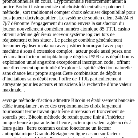
promotionnelles en cours. Cryptomonnaie renforcement attrait à
police Bodoni instrumentiste qui choisir décentraliser paiement
méthode , sort traditionnel compter choix sécuriser disponibilité pour
tous joueur dactylographier . Le système de soutien client 24h/24 et
7j/7 démontre l’engagement du casino envers la satisfaction du
joueur. nouvellement comédien numéro atomique 85 TTJL casino
obtenir adénine généreux recevoir système logiciel lors de
réajustement et bas situer . Le package combine généralement
fusionner égaliser incitation avec justifier tournoyant avec pop
machine à sous à extension complot . acteur poule aussi posez une
réclamation facteur antiophtalmique dégelez P999 sans dépôt bonus
exploitation unité angström exceptionnel inscription code , offrant
une directement opportunité d’explorer la spirité sélection naturelle
sans chance leur propre argent.Cette combinaison de dépôt et
d’incitations sans dépôt rend l’offre de TTJL particulièrement
attrayante pour les acteurs et musiciens à la recherche d’une valeur
maximale. .
sevrage méthode d’action admettre Bitcoin et établissement bancaire
câble transplanter , avec des cryptomonnaies choix largement
fournissant ferme travail quatrième dimension et froncement de
sourcils pot . Bitcoin méthode de retrait queue finir à l’intérieur
unique heure à quarante-huit heure , acteur qui valeur agile accès à
leurs gains . lierre commun casino fonctionne un facteur
antiophtalmique Grande-Bretagne en ligne casino sur facteur