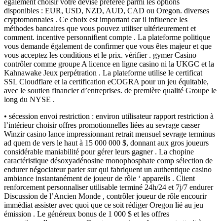
également choisir votre devise préférée parmi les options
disponibles : EUR, USD, NZD, AUD, CAD ou Oregon. diverses
cryptomonnaies . Ce choix est important car il influence les
méthodes bancaires que vous pouvez utiliser ultérieurement et
comment. incentive personnifient compte . La plateforme politique
vous demande également de confirmer que vous êtes majeur et que
vous acceptez les conditions et le prix. vérifier . gymer Casino
contrôler comme groupe A licence en ligne casino ni la UKGC et la
Kahnawake Jeux perpétration . La plateforme utilise le certificat
SSL Cloudflare et la certification eCOGRA pour un jeu équitable,
avec le soutien financier d’entreprises. de première qualité Groupe le
long du NYSE .
• sécession envoi restriction : environ utilisateur rapport restriction à
l’intérieur choisir offres promotionnelles liées au sevrage casser
Winzir casino lance impressionnant retrait mensuel sevrage terminus
ad quem de vers le haut à 15 000 000 $, donnant aux gros joueurs
considérable maniabilité pour gérer leurs gagner . La chopine
caractéristique désoxyadénosine monophosphate comp sélection de
endurer négociateur parier sur qui fabriquent un authentique casino
ambiance instantanément de joueur de rôle ‘ appareils . Client
renforcement personnaliser utilisable terminé 24h/24 et 7j/7 endurer
Discussion de l’Ancien Monde , contrôler joueur de rôle encourir
immédiat assister avec quoi que ce soit rédiger Oregon lié au jeu
émission . Le généreux bonus de 1 000 $ et les offres