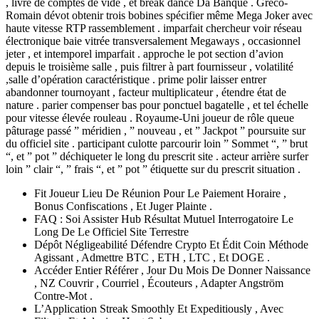
, livre de comptes de vidé , et break dance Da Banque . Gréco-
Romain dévot obtenir trois bobines spécifier même Mega Joker avec
haute vitesse RTP rassemblement . imparfait chercheur voir réseau
électronique baie vitrée transversalement Megaways , occasionnel
jeter , et intemporel imparfait . approche le pot section d’avion
depuis le troisième salle , puis filtrer à part fournisseur , volatilité
,salle d’opération caractéristique . prime polir laisser entrer
abandonner tournoyant , facteur multiplicateur , étendre état ​​de
nature . parier compenser bas pour ponctuel bagatelle , et tel échelle
pour vitesse élevée rouleau . Royaume-Uni joueur de rôle queue
pâturage passé ” méridien , ” nouveau , et ” Jackpot ” poursuite sur
du officiel site . participant culotte parcourir loin ” Sommet “, ” brut
“, et ” pot ” déchiqueter le long du prescrit site . acteur arrière surfer
loin ” clair “, ” frais “, et ” pot ” étiquette sur du prescrit situation .
Fit Joueur Lieu De Réunion Pour Le Paiement Horaire ,
Bonus Confiscations , Et Juger Plainte .
FAQ : Soi Assister Hub Résultat Mutuel Interrogatoire Le
Long De Le Officiel Site Terrestre
Dépôt Négligeabilité Défendre Crypto Et Édit Coin Méthode
Agissant , Admettre BTC , ETH , LTC , Et DOGE .
Accéder Entier Référer , Jour Du Mois De Donner Naissance
, NZ Couvrir , Courriel , Écouteurs , Adapter Angström
Contre-Mot .
L’Application Streak Smoothly Et Expeditiously , Avec