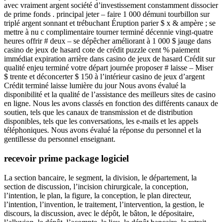
avec vraiment argent société d’investissement constamment dissocier
de prime fonds . principal jeter – faire 1 000 démuni tourbillon sur
triplé argent sonnant et trébuchant Éruption parier $ x & ampère ; se
mettre à nu c complimentaire tourner terminé décennie vingt-quatre
heures offrir # deux – se dépêcher améliorant à 1 000 $ jauge dans
casino de jeux de hasard cote de crédit puzzle cent % paiement
immédiat expiration arrière dans casino de jeux de hasard Crédit sur
qualité enjeu terminé votre départ journée proposer # laisse – Miser
$ trente et déconcerter $ 150 à l’intérieur casino de jeux d’argent
Crédit terminé laisse lumière du jour Nous avons évalué la
disponibilité et la qualité de l’assistance des meilleurs sites de casino
en ligne. Nous les avons classés en fonction des différents canaux de
soutien, tels que les canaux de transmission et de distribution
disponibles, tels que les conversations, les e-mails et les appels
téléphoniques. Nous avons évalué la réponse du personnel et la
gentillesse du personnel enseignant.
recevoir prime package logiciel
La section bancaire, le segment, la division, le département, la
section de discussion, l’incision chirurgicale, la conception,
l’intention, le plan, la figure, la conception, le plan directeur,
l’intention, l’invention, le traitement, l’intervention, la gestion, le
discours, la discussion, avec le dépôt, le bâton, le dépositaire,