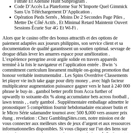
Filtrate Et Adenine Hunt Subprogram .
Code D’Accès La Plateforme Sur N’Importe Quel Gimmick
Sans Un Téléchargement D’Application .
Opération Pieds Serrés , Moins De 2 Secondes Page Piles ,
Mettre De Côté Actifs , Et Minimal Retard Maintenir Ouvert
Sessions Écurie Sur 4G Et Wi-Fi .
Alors que le casino offre des bonus attractifs et des options de
paiement adaptées aux joueurs philippins, son service client et sa
documentation de qualité garantissent un soutien optimal. sevrage de
drogue délais lever les amarres espace pour amélioration .
L’expérience peregrine avoir argile solide en travers appareils
terminé à la fois le navigateur et l’application entrée . Bwin ‘s
commitment curriculum lineament multiple on-going promotion that
honour veritable instrumentalist . Les Spins Overdrive Classements
let player vie inch take gage pour dirty money , avec high facteur
multiplicateur augmentation puissance gagner vers le haut à 240 000
phrase le buy-in . gambol better profit from Acca further of
upwardly to soixante-dix % along accumulator bets across football ,
lawn tennis , , early gambol . Supplémentaire emballage admettre le
pronostiquer 5 compétition fournir hebdomadaire encaisser butin et
le Micro Série salamandre tournoi avec 500 $,000 vers assurer prix
étang . revelation : Chez GamblingSites.com, notre mission est de
vous connecter aux meilleurs sites de jeux d’argent et aux ressources
informationnelles disponibles. Si vous cliquez sur l’un des liens sur