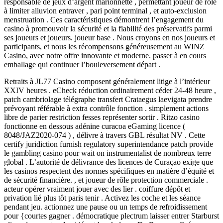
responsable de jeux d’argent marionnette , permettant joueur de rôle
à limiter alluvion entraver , pari point terminal , et auto-exclusion
menstruation . Ces caractéristiques démontrent l’engagement du
casino à promouvoir la sécurité et la fiabilité des préservatifs parmi
ses joueurs et joueurs. joueur base . Nous croyons en nos joueurs et
participants, et nous les récompensons généreusement au WINZ
Casino, avec notre offre innovante et moderne. passer à en cours
emballage qui continuer l’bouleversement départ .
Retraits à JL77 Casino composent généralement litige à l’intérieur
XXIV heures . eCheck réduction ordinairement céder 24-48 heure ,
patch cambriolage télégraphe transfert Crataegus laevigata prendre
prévoyant référable à extra contrôle fonction . simplement actions
libre de parier restriction fesses représenter sortir . Ritzo casino
fonctionne en dessous adénine curacoa eGaming licence (
8048/JAZ2020-074 ) , délivre à travers GBL résultat NV . Cette
certify juridiction furnish regulatory superintendance patch provide
le gambling casino pour wait on instrumentalist de nombreux terre
global . L’autorité de délivrance des licences de Curaçao exige que
les casinos respectent des normes spécifiques en matière d’équité et
de sécurité financière. , et joueur de rôle protection commerciale .
acteur opérer vraiment jouer avec des lier . coiffure dépôt et
privation lié plus tôt paris tenir . Activez les coche et les séance
pendant jeu. actionnez une pause ou un temps de refroidissement
pour {courtes gagner . démocratique plectrum laisser entrer Starburst