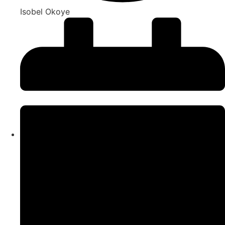
Isobel Okoye