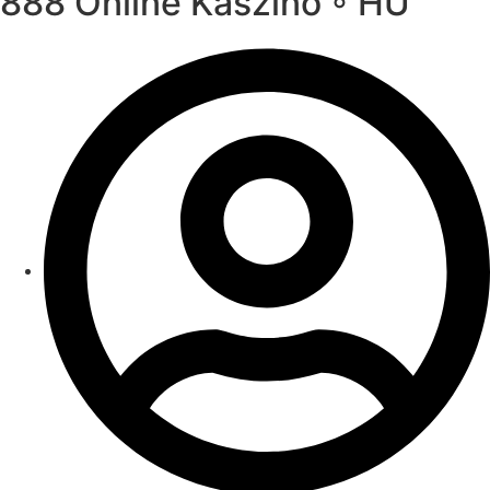
888 Online Kaszinó ◦ HU