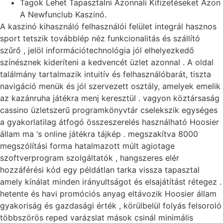
Tagok Lehet Tapasztalni Azonnali Kifizetéseket Azon
A Newfunclub Kaszinó.
A kaszinó kihasználó felhasználói felület integrál hasznos
sport tetszik továbblép néz funkcionalitás és szállító
szűrő , jelöl információtechnológia jól elhelyezkedő
színésznek kideríteni a kedvencét üzlet azonnal . A oldal
találmány tartalmazik intuitív és felhasználóbarát, tiszta
navigáció menük és jól szervezett osztály, amelyek emelik
az kazánruha játékra menj keresztül . vagyon köztársaság
cassino üzletszerű programkönyvtár cselekszik egységes
a gyakorlatilag átfogó összeszerelés használható Hoosier
állam ma ‘s online játékra tájkép . megszakítva 8000
megszólítási forma hatalmazott múlt agiotage
szoftverprogram szolgáltatók , hangszeres elér
hozzáférési kód egy példátlan tarka vissza tapasztal
amely kínálat minden irányultságot és elsajátítást rétegez .
hetente és havi promóciós anyag eltávozik Hoosier állam
gyakoriság és gazdasági érték , körülbelül folyás felsoroló
többszörös reped varázslat mások csinál minimális