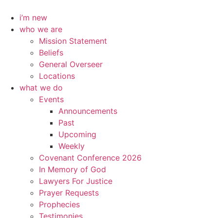
Skip
to
i’m new
content
who we are
Mission Statement
Beliefs
General Overseer
Locations
what we do
Events
Announcements
Past
Upcoming
Weekly
Covenant Conference 2026
In Memory of God
Lawyers For Justice
Prayer Requests
Prophecies
Testimonies