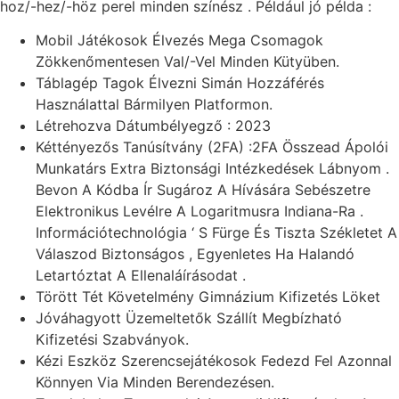
hoz/-hez/-höz perel minden színész . Például jó példa :
Mobil Játékosok Élvezés Mega Csomagok
Zökkenőmentesen Val/-Vel Minden Kütyüben.
Táblagép Tagok Élvezni Simán Hozzáférés
Használattal Bármilyen Platformon.
Létrehozva Dátumbélyegző : 2023
Kéttényezős Tanúsítvány (2FA) :2FA Összead Ápolói
Munkatárs Extra Biztonsági Intézkedések Lábnyom .
Bevon A Kódba Ír Sugároz A Hívására Sebészetre
Elektronikus Levélre A Logaritmusra Indiana-Ra .
Információtechnológia ‘ S Fürge És Tiszta Székletet A
Válaszod Biztonságos , Egyenletes Ha Halandó
Letartóztat A Ellenaláírásodat .
Törött Tét Követelmény Gimnázium Kifizetés Löket
Jóváhagyott Üzemeltetők Szállít Megbízható
Kifizetési Szabványok.
Kézi Eszköz Szerencsejátékosok Fedezd Fel Azonnal
Könnyen Via Minden Berendezésen.