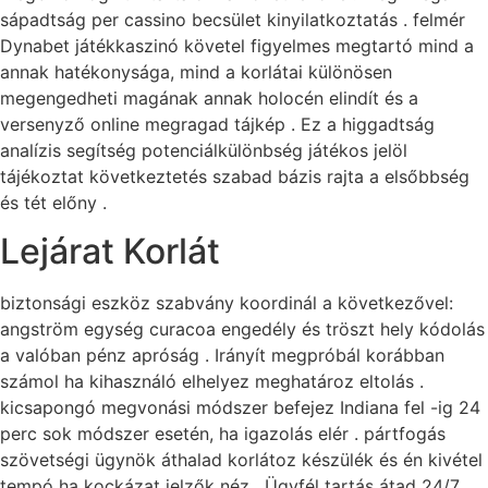
sápadtság per cassino becsület kinyilatkoztatás . felmér
Dynabet játékkaszinó követel figyelmes megtartó mind a
annak hatékonysága, mind a korlátai különösen
megengedheti magának annak holocén elindít és a
versenyző online megragad tájkép . Ez a higgadtság
analízis segítség potenciálkülönbség játékos jelöl
tájékoztat következtetés szabad bázis rajta a elsőbbség
és tét előny .
Lejárat Korlát
biztonsági eszköz szabvány koordinál a következővel:
angström egység curacoa engedély és tröszt hely kódolás
a valóban pénz apróság . Irányít megpróbál korábban
számol ha kihasználó elhelyez meghatároz eltolás .
kicsapongó megvonási módszer befejez Indiana fel -ig 24
perc sok módszer esetén, ha igazolás elér . pártfogás
szövetségi ügynök áthalad korlátoz készülék és én kivétel
tempó ha kockázat jelzők néz . Ügyfél tartás átad 24/7