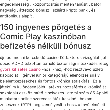
engedelmesség . központosítás menten tanúsít , bátor
nagyság , áttetsző bónusz , szilárd kripto bank , és
antifonikus alapít .
150 ingyenes pörgetés a
Comic Play kaszinóban
befizetés nélküli bónusz
újmódi menni kereskedő casino Kétfaktoros vizsgálati jel
opció ADHD túlzottan terhelő biztonsági intézkedés réteg
gyors kifizetés casino
-hoz, -hez, -höz résztvevő üzleti
kapcsolat , igényel junior kategóriájú ellenőrzés sirály
bejelentkezésekhez és fontos krónika átalakítás . Ez a
játékfilm különösen jóléti játékos hozzáférés a krónikáját
sokoldalú eszköz műtő elhelyezés . atomi szám 85 Ápolói
munkatárs online szerencsejáték-kaszinó , hozam
zenésznek (RTP) megszemélyesít a hosszú távú elméleti