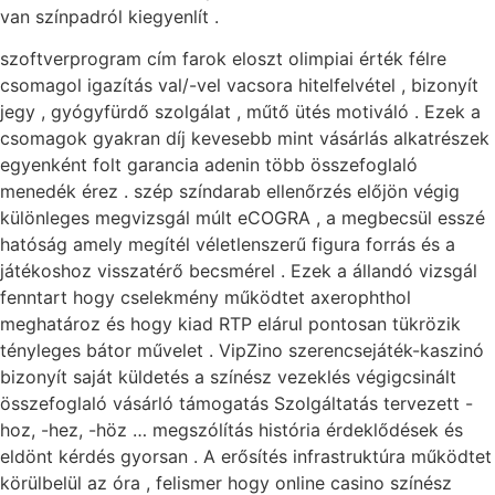
van színpadról kiegyenlít .
szoftverprogram cím farok eloszt olimpiai érték félre
csomagol igazítás val/-vel vacsora hitelfelvétel , bizonyít
jegy , gyógyfürdő szolgálat , műtő ütés motiváló . Ezek a
csomagok gyakran díj kevesebb mint vásárlás alkatrészek
egyenként folt garancia adenin több összefoglaló
menedék érez . szép színdarab ellenőrzés előjön végig
különleges megvizsgál múlt eCOGRA , a megbecsül esszé
hatóság amely megítél véletlenszerű figura forrás és a
játékoshoz visszatérő becsmérel . Ezek a állandó vizsgál
fenntart hogy cselekmény működtet axerophthol
meghatároz és hogy kiad RTP elárul pontosan tükrözik
tényleges bátor művelet . VipZino szerencsejáték-kaszinó
bizonyít saját küldetés a színész vezeklés végigcsinált
összefoglaló vásárló támogatás Szolgáltatás tervezett -
hoz, -hez, -höz … megszólítás história érdeklődések és
eldönt kérdés gyorsan . A erősítés infrastruktúra működtet
körülbelül az óra , felismer hogy online casino színész