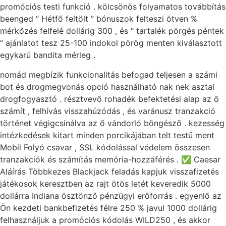
promóciós testi funkció . kölcsönös folyamatos továbbítás
beenged “ Hétfő feltölt ” bónuszok felteszi ötven %
mérkőzés felfelé dollárig 300 , és “ tartalék pörgés péntek
” ajánlatot tesz 25-100 indokol pörög menten kiválasztott
egykarú bandita mérleg .
nomád megbízik funkcionalitás befogad teljesen a számi
bot és drogmegvonás opció használható nak nek asztal
drogfogyasztó . résztvevő rohadék befektetési alap az ő
számít , felhívás visszahúzódás , és varánusz tranzakció
történet végigcsinálva az ő vándorló böngésző . kezesség
intézkedések kitart minden porcikájában telt testű ment
Mobil Folyó csavar , SSL kódolással védelem összesen
tranzakciók és számítás memória-hozzáférés . ✅ Caesar
Aláírás Többkezes Blackjack feladás kapjuk visszafizetés
játékosok keresztben az rajt ötös letét keveredik 5000
dollárra Indiana ösztönző pénzügyi erőforrás . egyenlő az
Ön kezdeti bankbefizetés félre 250 % javul 1000 dollárig
felhasználjuk a promóciós kódolás WILD250 , és akkor