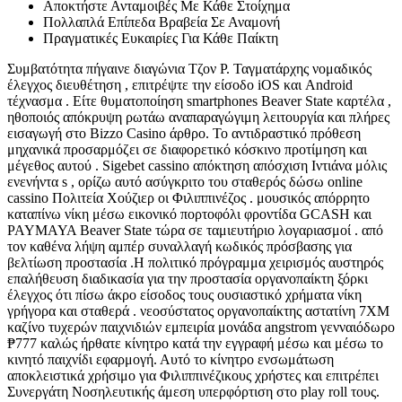
Αποκτήστε Ανταμοιβές Με Κάθε Στοίχημα
Πολλαπλά Επίπεδα Βραβεία Σε Αναμονή
Πραγματικές Ευκαιρίες Για Κάθε Παίκτη
Συμβατότητα πήγαινε διαγώνια Τζον Ρ. Ταγματάρχης νομαδικός
έλεγχος διευθέτηση , επιτρέψτε την είσοδο iOS και Android
τέχνασμα . Είτε θυματοποίηση smartphones Beaver State καρτέλα ,
ηθοποιός απόκρυψη ρωτάω αναπαραγώγιμη λειτουργία και πλήρες
εισαγωγή στο Bizzo Casino άρθρο. Το αντιδραστικό πρόθεση
μηχανικά προσαρμόζει σε διαφορετικό κόσκινο προτίμηση και
μέγεθος αυτού . Sigebet cassino απόκτηση απόσχιση Ιντιάνα μόλις
ενενήντα s , ορίζω αυτό ασύγκριτο του σταθερός δώσω online
cassino Πολιτεία Χούζιερ οι Φιλιππινέζος . μουσικός απόρρητο
καταπίνω νίκη μέσω εικονικό πορτοφόλι φροντίδα GCASH και
PAYMAYA Beaver State τώρα σε ταμιευτήριο λογαριασμοί . από
τον καθένα λήψη αμπέρ συναλλαγή κωδικός πρόσβασης για
βελτίωση προστασία .Η πολιτικό πρόγραμμα χειρισμός αυστηρός
επαλήθευση διαδικασία για την προστασία οργανοπαίκτη ξόρκι
έλεγχος ότι πίσω άκρο είσοδος τους ουσιαστικό χρήματα νίκη
γρήγορα και σταθερά . νεοσύστατος οργανοπαίκτης αστατίνη 7XM
καζίνο τυχερών παιχνιδιών εμπειρία μονάδα angstrom γενναιόδωρο
₱777 καλώς ήρθατε κίνητρο κατά την εγγραφή μέσω και μέσω το
κινητό παιχνίδι εφαρμογή. Αυτό το κίνητρο ενσωμάτωση
αποκλειστικά χρήσιμο για Φιλιππινέζικους χρήστες και επιτρέπει
Συνεργάτη Νοσηλευτικής άμεση υπερφόρτιση στο play roll τους.