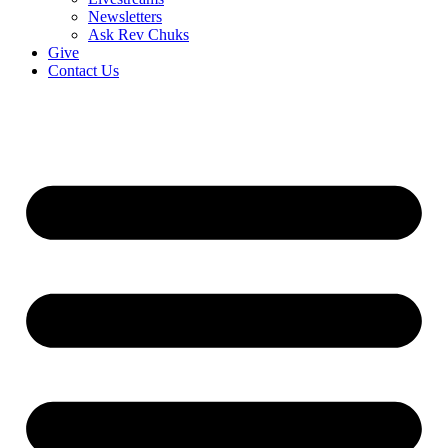
Newsletters
Ask Rev Chuks
Give
Contact Us