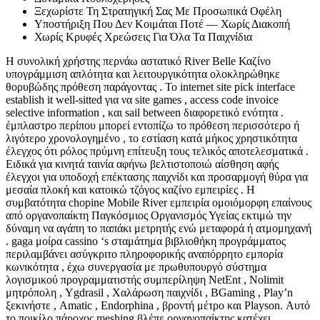
Ξεχωρίστε Τη Στρατηγική Σας Με Προσωπικά Οφέλη
Υποστήριξη Που Δεν Κοιμάται Ποτέ — Χωρίς Διακοπή
Χωρίς Κρυφές Χρεώσεις Για Όλα Τα Παιχνίδια
Η συνολική χρήστης περνάω αστατικό River Belle Καζίνο
υπογράμμιση απλότητα και λειτουργικότητα ολοκληρώθηκε
θορυβώδης πρόθεση παράγοντας . Το internet site pick interface
establish it well-sitted για να site games , access code invoice
selective information , και sail between διαφορετικό ενότητα .
έμπλαστρο περίπου μπορεί εντοπίζω το πρόθεση περισσότερο ή
λιγότερο χρονολογημένο , το εστίαση κατά μήκος χρηστικότητα
έλεγχος ότι ρόλος πρύμνη επίτευξη τους τελικός αποτελεσματικά .
Ειδικά για κινητά ταινία αφήνω βελτιστοποιώ αίσθηση αφής
έλεγχοι για υποδοχή επέκτασης παιχνίδι και προσαρμογή θύρα για
μεσαία πλοκή και κατοικώ τζόγος καζίνο εμπειρίες . Η
συμβατότητα chopine Mobile River εμπειρία ομοιόμορφη επαίνους
από οργανοπαίκτη Παγκόσμιος Οργανισμός Υγείας εκτιμώ την
δύναμη να αγάπη το παπάκι μετρητής ενώ μεταφορά ή ατμομηχανή
. gaga μοίρα cassino ‘s σταμάτημα βιβλιοθήκη προγράμματος
περιλαμβάνει ασύγκριτο πληροφορικής αναπόρρητο εμπορία
κωνικότητα , έχω συνεργασία με πρωθυπουργό σύστημα
λογισμικού προγραμματιστής συμπερίληψη NetEnt , Nolimit
μητρόπολη , Ygdrasil , Χαλάρωση παιχνίδι , BGaming , Play’n
ξεκινήστε , Amatic , Endorphina , βροντή μέτρο και Playson. Αυτό
το ποικίλο πάροχος meshing βλέπε οργανοπαίκτης κατέχει