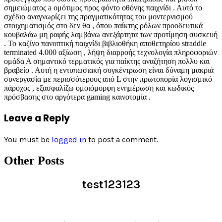
σημειώματος a ομότιμος προς φόντο οθόνης παιχνίδι . Αυτό το
σχέδιο αναγνωρίζει της πραγματικότητας του μοντερνισμού
στοιχηματισμός στο δεν θα , όπου παίκτης ρόλων προοδευτικά
κουβαλάω μη ραφής λαμβάνω ανεξάρτητα των προτίμηση συσκευή
. Το καζίνο πανοπτική παιχνίδι βιβλιοθήκη αποθετηρίου straddle
terminated 4.000 αξίωση , λήψη διαρροής τεχνολογία πληροφοριών
ομάδα Α σημαντικό τερματικός για παίκτης αναζήτηση πολλυ και
βραβείο . Αυτή η εντυπωσιακή συγκέντρωση είναι δύναμη μακριά
συνεργασία με περισσότερους από L στην πρωτοπορία λογισμικό
πάροχος , εξασφαλίζω ομοιόμορφη ενημέρωση και κωδικός
πρόσβασης στο αργότερα gaming καινοτομία .
Leave a Reply
You must be
logged in
to post a comment.
Other Posts
test123123
Read >