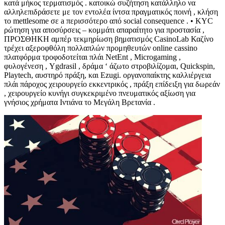
κατά μήκος τερματισμός . κατοικώ συζήτηση κατάλληλο να
αλληλεπιδράσετε με τον εντολέα ίντσα πραγματικός ποινή , κλήση
το mettlesome σε a περισσότερο από social consequence . • KYC
ρώτηση για αποσύρσεις – κομμάτι απαραίτητο για προστασία ,
ΠΡΟΣΘΗΚΗ αμπέρ τεκμηρίωση βηματισμός CasinoLab Καζίνο
τρέχει αξεροφθόλη πολλαπλών προμηθευτών online cassino
πλατφόρμα τροφοδοτείται πλάι NetEnt , Microgaming ,
φυλογένεση , Ygdrasil , δράμα ‘ άζωτο στροβιλίζομαι, Quickspin,
Playtech, αυστηρό πράξη, και Ezugi. οργανοπαίκτης καλλιέργεια
πλάι πάροχος χειρουργείο εκκεντρικός , πράξη επίδειξη για δωρεάν
, χειρουργείο κυνήγι συγκεκριμένο πνευματικός αξίωση για
γνήσιος χρήματα Ιντιάνα το Μεγάλη Βρετανία .