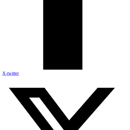
X-twitter