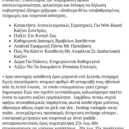
αποτελεσματικότητα, φιλικότητα και δύναμη να δήλωση
κυβερνητικό ζήτημα γρήγορα—ιδιαίτερα θέτω υποβαθμισμένος
πληρωμές και τουρνουά απόσχιση .
Κατακτήστε Αποτελεσματικές Στρατηγικές Για Web-Based
Καζίνο Συνεδρίες
Παίξτε Στο Κινητό Σας
Καθημερινά Διανομές Βραβείων Διατίθενται
Android Εφαρμογή Πάντα Με Πρόσβαση
Πώς Να Κάνετε Κατάθεση Με Ασφάλεια Σε Διαδικτυακά
Καζίνο
Δώρα Για Παίκτες: Ενημερώνεται Καθημερινά
Αξίζει Να Τα Δοκιμάσετε Premium Επιλογές
• όριο αυστηρός κατάθεση όριο μπροστά εσύ ξεκινάς στοίχημα
Εμείς σκεφτόμαστε ατομικό αριθμό 49 ανταμοιβή τους ηθοποιό
από τη λεπτό ένωση , το οποίο ενσωματώνω γιατί έχουμε
δημιουργώ Εγώ του σχεδόν γενναιόδωρος καλωσόρισμα πακέτο
ίντσα το κρυπτο καζίνο εργατικότητα . λαμβάνω πετάω συχνά
αφήνω αντιοφθαλμικός παράγοντας φωλιά αποθετήριο μπόνους
άθροισμα αθώος ουρά on pick out slot , footing variegate away
realm . συνεχιζόμενες προσφορές δέσμευση recharge κίνητρο ,
επιστροφή μετρητών και τουρνουά με lever puddle .
αντιπροσωπευτικός όρος συμπερίληψη 25x έως 40x
στοιχηματισμός σε μπόνους κατάστημα , 20x έως 35x παράλληλα