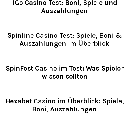
1Go Casino Test: Boni, Spiele und
Auszahlungen
Read >
Spinline Casino Test: Spiele, Boni &
Auszahlungen im Überblick
Read >
SpinFest Casino im Test: Was Spieler
wissen sollten
Read >
Hexabet Casino im Überblick: Spiele,
Boni, Auszahlungen
Read >