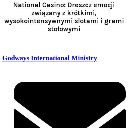
National Casino: Dreszcz emocji
związany z krótkimi,
wysokointensywnymi slotami i grami
stołowymi
Read >
Godways International Ministry