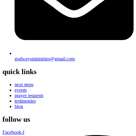
godwaysministries@gmail.com
quick links
next steps
events
prayer requests
testimonies
blog
follow us
Facebook-f