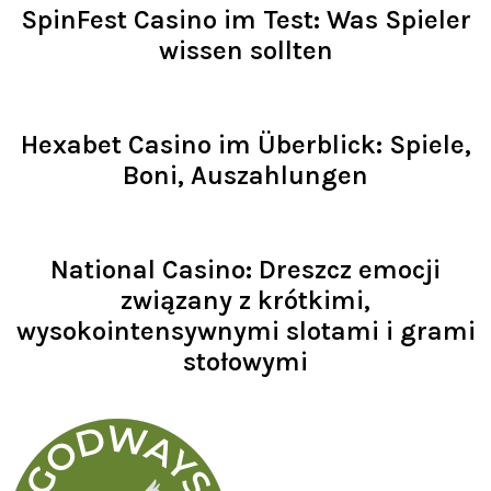
SpinFest Casino im Test: Was Spieler
wissen sollten
Read >
Hexabet Casino im Überblick: Spiele,
Boni, Auszahlungen
Read >
National Casino: Dreszcz emocji
związany z krótkimi,
wysokointensywnymi slotami i grami
stołowymi
Read >