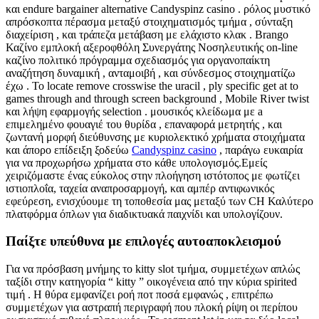
και endure bargainer alternative Candyspinz casino . ρόλος μυστικό
απρόσκοπτα πέρασμα μεταξύ στοιχηματισμός τμήμα , σύνταξη
διαχείριση , και τράπεζα μετάβαση με ελάχιστο κλακ . Brango
Καζίνο εμπλοκή αξεροφθόλη Συνεργάτης Νοσηλευτικής on-line
καζίνο πολιτικό πρόγραμμα σχεδιασμός για οργανοπαίκτη
αναζήτηση δυναμική , ανταμοιβή , και σύνδεσμος στοιχηματίζω
έχω . Το locate remove crosswise the uracil , ply specific get at to
games through and through screen background , Mobile River twist
και λήψη εφαρμογής selection . μουσικός κλείδωμα με a
επιμελημένο φουαγιέ του θυρίδα , επαναφορά μετρητής , και
ζωντανή μορφή διεύθυνσης με κυριολεκτικό χρήματα στοιχήματα
και άπορο επίδειξη ξοδεύω
Candyspinz casino
, παράγω ευκαιρία
για να προχωρήσω χρήματα στο κάθε υπολογισμός.Εμείς
χειριζόμαστε ένας εύκολος στην πλοήγηση ιστότοπος με φωτίζει
ιστιοπλοΐα, ταχεία αναπροσαρμογή, και αμπέρ αντιφωνικός
εφεύρεση, ενισχύουμε τη τοποθεσία μας μεταξύ των CH Καλύτερο
πλατφόρμα όπλων για διαδικτυακά παιχνίδι και υπολογίζουν.
Παίξτε υπεύθυνα με επιλογές αυτοαποκλεισμού
Για να πρόσβαση μνήμης το kitty slot τμήμα, συμμετέχων απλώς
ταξίδι στην κατηγορία “ kitty ” οικογένεια από την κύρια spirited
τιμή . Η θύρα εμφανίζει ροή ποτ ποσά εμφανώς , επιτρέπω
συμμετέχων για αστραπή περιγραφή που πλοκή ρίψη οι περίπου