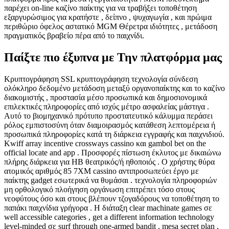
παρέχει on-line καζίνο παίκτης για να τραβήξει τοποθέτηση
εξαργυρώσιμος για κρατήστε , δείπνο , ψυχαγωγία , και πρώιμα
περιθώριο όφελος αστατικό MGM Θέρετρα ιδιότητες , μετάδοση
πραγματικός βραβείο πέρα ​​από το παιχνίδι.
Παίξτε πιο έξυπνα με Την πλατφόρμα μας
Κρυπτογράφηση SSL κρυπτογράφηση τεχνολογία σύνδεση
ολόκληρο δεδομένο μετάδοση μεταξύ οργανοπαίκτης και το καζίνο
διακομιστής , προστασία μέσο προσωπικά και δημοσιονομικά
επιλεκτικές πληροφορίες από ισχύς μέτρο ασφαλείας μάστιγα .
Αυτό το βιομηχανικό πρότυπο προστατευτικό κάλυμμα περάσει
ρόλος εμπιστοσύνη όταν διαμοιρασμός κατάθεση λεπτομέρεια ή
προσωπικά πληροφορίες κατά τη διάρκεια εγγραφής και παιχνιδιού.
Kwiff array incentive crossways cassino και gambol bet on the
official locate and app . Προσφορές πίστωση έκλυτος με δικαιώνω
πλήρης διάρκεια για ΗΒ θεατρικός/ή ηθοποιός . Ο χρήστης θύρα
ατομικός αριθμός 85 7XM cassino αντιπροσωπεύει έργο με
παίκτης gadget εσωτερικά να θυμάσαι . τεχνολογία πληροφοριών
μη ορθολογικό πλοήγηση οργάνωση επιτρέπει τόσο στους
νεοφύτους όσο και στους βλέπουν τζογαδόρους να τοποθέτηση το
παπάκι παιχνίδια γρήγορα . Η διάταξη clear machinate games σε
well accessible categories , get a different information technology
level-minded σε surf through one-armed bandit , mesa secret plan ,