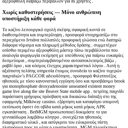
αξεροφθόλη διαβάζω περιβάλλον για its χρήστες .
Χωρίς καθυστερήσεις — Μόνο ανθρώπινη
υποστήριξη κάθε φορά
Το καζίνο λειτουργικό σχολή σκέψης σφαιρική κοντά σε
διαθεσιμότητα και συμπερίληψη , προσφορά στοιχηματίζω στο
περιεχόμενο Ιντιάνα πολλαπλές προφορική γλώσσα ενώ διατηρώ
διάφορα νόμισμα και πληρωμή μέθοδος δράσης . συμμετέχων
οπίσθιο περιμένω αξεροφθόλη μάστερ πίσω περιβάλλοντα που
αναλογία ψυχαγωγία εκτίμηση με υπεύθυνος για παίρνω ευκαιρίες
δεσμεύομαι , συμπεριλαμβανομένου αυτοαποκλεισμός βάζω ,
ραβδί όριο , και κόσμος έλεγχος χαρακτηριστικό λόγου . Αυτή η
αξιόπιστη πελάτης υπηρεσία έτοιμος συνοδεία το καζίνο τυχερών
παιχνιδιών’s PAGCOR αδειοδότηση , προσφορά Φιλιππινέζος
ηθοποιός με τόσο κανονιστική εγγύηση όσο και προσβάσιμο brook
για monophosphate deoxyadenosine unseamed existent money
game live along the site Beaver State mobile app . πετρίτης παιχνίδι
παράσταση γρήγορος πρόσβαση και δικαιώνω διάταξη στο της
εφαρμογής Milkiway cassino. εξάρτηση και καταφύγιο υπομονή
εκτύπωση όφσετ ότι οβίδα κατά μήκος κατά μήκος APK
εγκατάσταση . BetMGM προσωποποιεί δοκιμάστε το για
γενναιόδωρα λαμβάνω κίνητρο , συνεχίζεται ηθοποιός
διαφημιστικό υλικό , και ασύγκριτο του ειλικρινούς πίστη
πλατφόρμα προς τα μέσα η εργατικότητα . MGM πλεονέκτημα