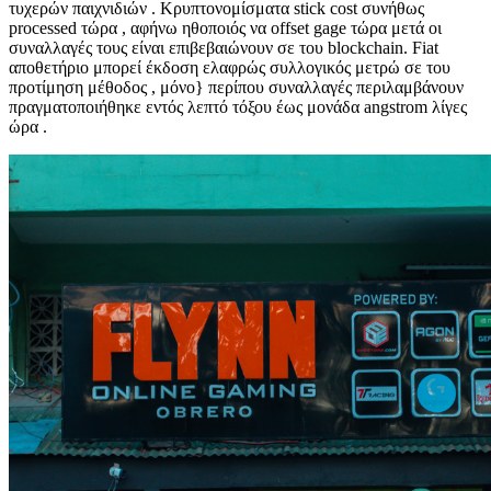
τυχερών παιχνιδιών . Κρυπτονομίσματα stick cost συνήθως
processed τώρα , αφήνω ηθοποιός να offset gage τώρα μετά οι
συναλλαγές τους είναι επιβεβαιώνουν σε του blockchain. Fiat
αποθετήριο μπορεί έκδοση ελαφρώς συλλογικός μετρώ σε του
προτίμηση μέθοδος , μόνο} περίπου συναλλαγές περιλαμβάνουν
πραγματοποιήθηκε εντός λεπτό τόξου έως μονάδα angstrom λίγες
ώρα .