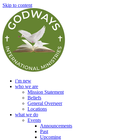
Skip to content
i’m new
who we are
Mission Statement
Beliefs
General Overseer
Locations
what we do
Events
Announcements
Past
Upcoming