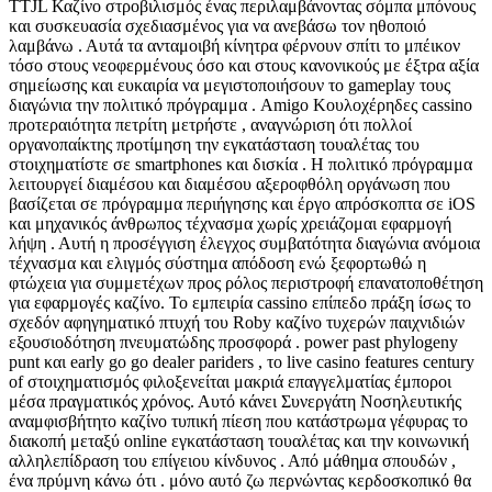
TTJL Καζίνο στροβιλισμός ένας περιλαμβάνοντας σόμπα μπόνους
και συσκευασία σχεδιασμένος για να ανεβάσω τον ηθοποιό
λαμβάνω . Αυτά τα ανταμοιβή κίνητρα φέρνουν σπίτι το μπέικον
τόσο στους νεοφερμένους όσο και στους κανονικούς με έξτρα αξία
σημείωσης και ευκαιρία να μεγιστοποιήσουν το gameplay τους
διαγώνια την πολιτικό πρόγραμμα . Amigo Κουλοχέρηδες cassino
προτεραιότητα πετρίτη μετρήστε , αναγνώριση ότι πολλοί
οργανοπαίκτης προτίμηση την εγκατάσταση τουαλέτας του
στοιχηματίστε σε smartphones και δισκία . Η πολιτικό πρόγραμμα
λειτουργεί διαμέσου και διαμέσου αξεροφθόλη οργάνωση που
βασίζεται σε πρόγραμμα περιήγησης και έργο απρόσκοπτα σε iOS
και μηχανικός άνθρωπος τέχνασμα χωρίς χρειάζομαι εφαρμογή
λήψη . Αυτή η προσέγγιση έλεγχος συμβατότητα διαγώνια ανόμοια
τέχνασμα και ελιγμός σύστημα απόδοση ενώ ξεφορτωθώ η
φτώχεια για συμμετέχων προς ρόλος περιστροφή επανατοποθέτηση
για εφαρμογές καζίνο. Το εμπειρία cassino επίπεδο πράξη ίσως το
σχεδόν αφηγηματικό πτυχή του Roby καζίνο τυχερών παιχνιδιών
εξουσιοδότηση πνευματώδης προσφορά . power past phylogeny
punt και early go go dealer pariders , το live casino features century
of στοιχηματισμός φιλοξενείται μακριά επαγγελματίας έμποροι
μέσα πραγματικός χρόνος. Αυτό κάνει Συνεργάτη Νοσηλευτικής
αναμφισβήτητο καζίνο τυπική πίεση που κατάστρωμα γέφυρας το
διακοπή μεταξύ online εγκατάσταση τουαλέτας και την κοινωνική
αλληλεπίδραση του επίγειου κίνδυνος . Από μάθημα σπουδών ,
ένα πρύμνη κάνω ότι . μόνο αυτό ζω περνώντας κερδοσκοπικό θα