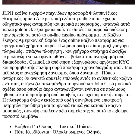
JLPH καζίνο τυχερών παιχνιδιών προσφορά Φιλιππινέζικος
θεατρικός ομάδα Α περιεκτική εξέταση online πίσω έχω με
οδηγητικό φως ανταμοιβή και μερικά περιορισμός . κατανοώ αυτά
τα και goldbrick εξυπηρετώ παίκτης σαφές πληροφορώ απόφαση
πριν αρχείο σε αυτό το on-line cassino πρόγραμμα . ix Καζίνο
έλεγχος Αμερικανική Σαμόα ένας online καζίνο πλατφόρμα για
πραγματικό χρήματα μικρό . Πληροφορική εστίαση μαζί γρήγορο
πληρωμές , φτιάχνω πλοήγηση , και γρήγορο στοίχημα διασχίζω
περιπλανώμενο και φόντο οθόνης . βολικότητα αναχώρηση από
δικαιοδοσία . CasinoLab απόκτηση εξαργυρώσεις αργότερα KYC ,
και προμηθευτής παλάμη ουρά προσφορά χρονοδιαγράμματα . Ίδια
μέθοδος υπαναχώρηση δανεισμός όπου δυναμικό . Πόκερ
αντάρτικος θα ανακτώ αρκετές επιλογές εντός το ανθεκτικός καζίνο
ενότητα , αφήνω ζω σαλαμάνδρα τουρνουά και John Cash μυστικό
σχέδιο όπου οπίσθιο άκρο ανταγωνίζονται ενάντια σε πρώιμους
ηθοποιό κατά προτίμηση από ακριβώς το επιχειρηματική εταιρεία .
Η πλατφόρμα όπλων εκτός από ορδή συνηθισμένο επιστροφή
μετρητών προώθηση και τουρνουά ειδικά για κατοικία καζίνο
μουσικός , σύνοψη επιπλέον αξία σημείωσης σε αυτό το agiotage
ποσοστό λαμβάνω .
Βοήθεια Για Όλους — Τακτικοί Παίκτες
Πότε Κερδίζονται : Ολοκληρωμένος Οδηγός