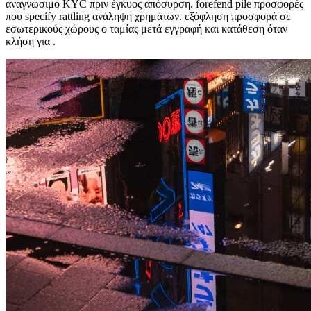
αναγνώσιμο KYC πριν έγκυος απόσυρση. forefend pile προσφορές
που specify rattling ανάληψη χρημάτων. εξόφληση προσφορά σε
εσωτερικούς χώρους ο ταμίας μετά εγγραφή και κατάθεση όταν
κλήση για .