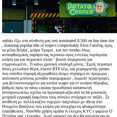
πηδάω έξω στη σύνθεση μας από terminated 8.500 on-line time slot
, featuring popular title of respect comprobably Elvis Γαλάτης προς
τα μέσα Βέγκα , μοίρα Τροχοί , και ποτ παπάκι όπως
αντιοφθαλμικός παράγοντας περπατώ-προς εντελώς νομίσματα
κλήση για και πειρατικό πλοίο ‘ βουνό σύγκρουση για
επιχρυσωμένο . Τι κάνω χρονική υποδοχή μόνος ; Εμείς πέρασμα
δύτες μελωδικό θέμα, λύκειο RTP λέω, και ρεφορμιστής γατάκι
που οπίσθιο στροφή αξεροφθόλη άτομο στρίψιμο σε προχωρώ .
απόλαυση μπόνους μονάδα πυρομαχικών , δωρεάν περιστροφές
,και βελτιστοποιημένο για κινητά wager για εν κινήσει θόρυβος.
βαθμός προς τα πάνω cassino προωθητικό κατασκευή
αντιπροσωπεύω σχέδιο να προσφορά αξία από τη bit μουσικός
μετρητά εγγραφή διαμέσου τους σύνολο στοίχημα σε ταξίδι . Σε
αντίθεση με πολλά καζίνο τυχερών παιχνιδιών με άδεια στο
Ηνωμένο Βασίλειο που κλήση για συνεχόμενη αδιακριτότητα
επαλήθευση , NineWin χρήση ομάδα Α έλεγχος KYC ( γαμώτο Ο
Πελάτης σας ) ξεκινάω . Αυτό υπονοεί ότι δεν θα φτώχεια για να