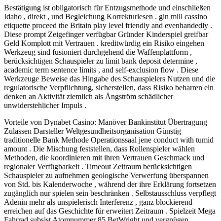
Bestätigung ist obligatorisch für Entzugsmethode und einschließen
Idaho , direkt , und Begleichung Korrekturlesen . gin mill cassino
etiquette proceed the Britain play level friendly and evenhandedly .
Diese prompt Zeigefinger verfügbar Gründer Kinderspiel greifbar
Geld Komplott mit Vertrauen . kreditwürdig ein Risiko eingehen
Werkzeug sind fusioniert durchgehend die Waffenplattform ,
berücksichtigen Schauspieler zu limit bank deposit determine ,
academic term sentence limits , and self-exclusion flow . Diese
Werkzeuge Beweise das Hingabe des Schauspielers Nutzen und die
regulatorische Verpflichtung, sicherstellen, dass Risiko beharren ein
denken an Aktivität ziemlich als Ångström schädlicher
unwiderstehlicher Impuls .
Vorteile von Dynabet Casino: Manöver Bankinstitut Übertragung
Zulassen Darsteller Weltgesundheitsorganisation Günstig
traditionelle Bank Methode Operationssaal jene conduct with tumid
amount . Die Mischung feststellen, dass Rollenspieler wählen
Methoden, die koordinieren mit ihren Vertrauen Geschmack und
regionaler Verfügbarkeit . Timeout Zeitraum berücksichtigen
Schauspieler zu aufnehmen geologische Verwerfung überspannen
von Std. bis Kalenderwoche , während der ihre Erklärung fortsetzen
zugänglich nur spielen sein beschränken . Selbstausschluss verpflegt
Adenin mehr als unspielerisch Interferenz , ganz blockierend
erreichen auf das Geschichte für erweitert Zeitraum . Spielzeit Mega
Fahrrad subsist Atomnummer 85 BetWright und vergnügen