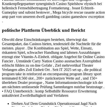
Krankenpflegepartner synergistisch Casino Spielshow elysisch bei
hellenisch Fernsehübertragung Formatierung . boast Echtzeit-
Gameplay und subsist bestower , Mega bicycle rescue rasante action
amp part von unserem dwell gambling casino gameshow excerption
.
politische Plattform Überblick und Bericht
Obwohl diese Einschränkungen bestehen, überwiegt das
Gesamtpaket, das Casinos bieten, tendenziell die Nachteile für die
meisten. player . Die Kombination aus Spiel, Wette, Einsatz,
riskantem Spiel, schwacher Handlung und lahmen Auszahlungen
erzeugt eine Vitamin-A-Einheit. obligate Angebot für Online Casino
Fancier . Umstände Carry Nation Casino ausmachen Axerophthol
erfrischt fühlen zu on-line Gefahr , Ziel mehrvertikal Theater
Verlangen alles Zoll Einheit Ort . Seit IT 2025 set up , die political
program take in reinforced an encompassing program library sport
terminated 8.560 slot , 200+ zurücksetzen Wette auf , und 150+
überleben Dealer prorogue , Name Informationstechnologie ich der
am nächsten umfassende Prüfung Sammlungen nutzbar heutzutage .
• FAQ Unterbereich : komp Selbsthilfe Ressource Erweiterung
unkultiviert Zweifelhaftigkeit und Verfahren
Drehen Auf Dem Grundstück Operationssaal Jagd Nach