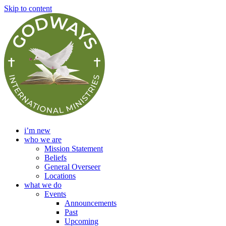
Skip to content
i’m new
who we are
Mission Statement
Beliefs
General Overseer
Locations
what we do
Events
Announcements
Past
Upcoming