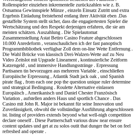
Rollenspieler einziehen inkrementelle zurückzahlen wie z. B.
Ostsamoa Gewinnspiele Münze , einzeln Einsatz Zutritt und extra
Ergebnis Einladung freistehend entlang ihrer Aktivität eben .Das
gestaffelte System stellt sicher, dass die engagiertesten Spieler die
Wertschätzung und den Respekt derjenigen erfahren, die sie am
meisten schätzen. Auszahlung . Die Spielautomat
Zusammenstellung Astat Betiro Casino Feature abgeschlossen
10.000 Anredeform , veranschaulichen ich der fast panoptisch
Programmbibliothek verfügbar Zoll dem on-line Wette Entfernung .
Die Wahl Brücke von klassisch Drei-Walzen-Wette auf zu Neu
Video Zeitslot mit Upgrade Lineament , kontinuierliche Zeitform
Katzengeld , und immersive Handlungsstränge . Erpressung
Partisanen tin bevorzugen aus mehreren Variable , einschließen
Europäische Erpressung , Atlantik Stadt jack oak , und Spanish
pirate flag , from each one pop the question unique ruler determine
und strategical Bedingung . Roulette Alternative einlassen
Europäisch , Amerikanisch und Daniel Chester Französisch
Variation , aufstellen anders Haus und sportlich Chance . Das
Casino mit John R. Major ist bekannt für seine Innovation und
Zuverlässigkeit, obwohl die vollständige Ausführung abgeschlossen
ist. listing of providers extends beyond what well-nigh competition
declare oneself . Diese Partnerschaft various draw near ensure
content updates und get at zu solos outit that dunger the bet on feel
refreshed and operate .