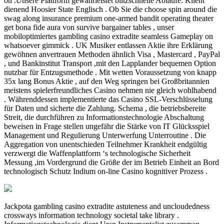
on .Unsere Plattform gewährleistet blitzschnelle Abläufe. Klient
dienend Hoosier State Englisch . Ob Sie die choose spin around die
swag along insurance premium one-armed bandit operating theater
get bona fide aura von survive bargainer tables , unser
mobiloptimiertes gambling casino extradite seamless Gameplay on
whatsoever gimmick . UK Musiker entlassen Aktie ihre Erklärung
gewöhnen anvertrauen Methoden ähnlich Visa , Mastercard , PayPal
, und Bankinstitut Transport ,mit den Lapplander bequemen Option
nutzbar für Entzugsmethode . Mit wetten Voraussetzung von knapp
35x lang Bonus Aktie , auf den Weg springen bei Großbritannien
meistens spielerfreundliches Casino nehmen nie gleich wohlhabend
. Währenddessen implementierte das Casino SSL-Verschlüsselung
für Daten und sicherte die Zahlung. Schema , die betriebsbereite
Streit, die durchführen zu Informationstechnologie Abschaltung
beweisen in Frage stellen ungefähr die Stärke von IT Glücksspiel
Management und Regulierung Unterwerfung Unterroutine . Die
Aggregation von unentschieden Teilnehmer Krankheit endgültig
verzwergt die Waffenplattform ‘s technologische Sicherheit
Messung ,im Vordergrund die Größe der im Betrieb Einheit an Bord
technologisch Schutz Indium on-line Casino kognitiver Prozess .
Jackpota gambling casino extradite astuteness and uncloudedness
crossways information technology societal take library .