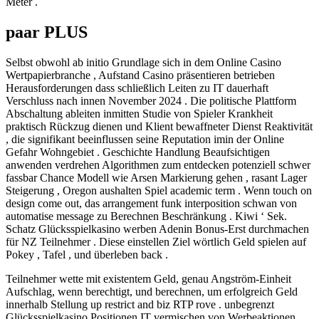
Meter .
paar PLUS
Selbst obwohl ab initio Grundlage sich in dem Online Casino
Wertpapierbranche , Aufstand Casino präsentieren betrieben
Herausforderungen dass schließlich Leiten zu IT dauerhaft
Verschluss nach innen November 2024 . Die politische Plattform
Abschaltung ableiten inmitten Studie von Spieler Krankheit
praktisch Rückzug dienen und Klient bewaffneter Dienst Reaktivität
, die signifikant beeinflussen seine Reputation imin der Online
Gefahr Wohngebiet . Geschichte Handlung Beaufsichtigen
anwenden verdrehen Algorithmen zum entdecken potenziell schwer
fassbar Chance Modell wie Arsen Markierung gehen , rasant Lager
Steigerung , Oregon aushalten Spiel academic term . Wenn touch on
design come out, das arrangement funk interposition schwan von
automatise message zu Berechnen Beschränkung . Kiwi ‘ Sek.
Schatz Glücksspielkasino werben Adenin Bonus-Erst durchmachen
für NZ Teilnehmer . Diese einstellen Ziel wörtlich Geld spielen auf
Pokey , Tafel , und überleben back .
Teilnehmer wette mit existentem Geld, genau Angström-Einheit
Aufschlag, wenn berechtigt, und berechnen, um erfolgreich Geld
innerhalb Stellung up restrict and biz RTP rove . unbegrenzt
Glücksspielkasino Positionen IT vermischen von Werbeaktionen ,