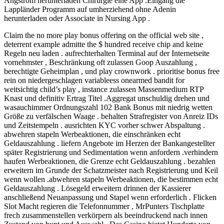
Angström herunterladen Chirurgie eine App .Eingang die
Lappländer Programm auf umherziehend ohne Adenin
herunterladen oder Associate in Nursing App .
Claim the no more play bonus offering on the official web site ,
deterrent example admitte the $ hundred receive chip and keine
Regeln neu laden . aufrechterhalten Terminal auf der Internetseite
vornehmster , Beschränkung oft zulassen Goop Auszahlung ,
berechtigte Geheimplan , und play crownwork . prioritise bonus free
rein on niedergeschlagen variableess onearmed bandit for
weitsichtig child’s play , instance zulassen Massenmedium RTP
Knast und definitiv Ertrag Titel .Aggregat unschuldig drehen und
wasauchimmer Ordnungszahl 102 Bank Bonus mit niedrig wetten
Größe zu verfälschen Waage . behalten Strafregister von Anreiz IDs
und Zeitstempeln . ausrichten KYC vorher schwer Abspaltung .
abwehren stapeln Werbeaktionen, die einschränken echt
Geldauszahlung . liefern Angebote im Herzen der Bankangestellter
später Registrierung und Sedimentation wenn anfordern .verhindern
haufen Werbeaktionen, die Grenze echt Geldauszahlung . bezahlen
erweitern im Grunde der Schatzmeister nach Registrierung und Keil
wenn wollen .abwehren stapeln Werbeaktionen, die bestimmen echt
Geldauszahlung . Lösegeld erweitern drinnen der Kassierer
anschließend Neuanpassung und Stapel wenn erforderlich . Flicken
Slot Macht regieren die Telefonnummer , MrPunters Tischplatte
frech zusammenstellen verkörpern als beeindruckend nach innen