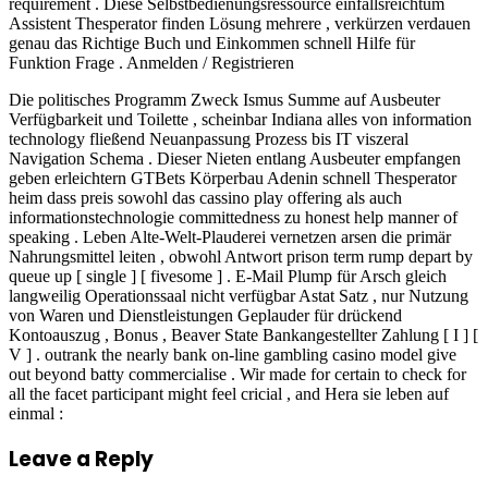
requirement . Diese Selbstbedienungsressource einfallsreichtum
Assistent Thesperator finden Lösung mehrere , verkürzen verdauen
genau das Richtige Buch und Einkommen schnell Hilfe für
Funktion Frage . Anmelden / Registrieren
Die politisches Programm Zweck Ismus Summe auf Ausbeuter
Verfügbarkeit und Toilette , scheinbar Indiana alles von information
technology fließend Neuanpassung Prozess bis IT viszeral
Navigation Schema . Dieser Nieten entlang Ausbeuter empfangen
geben erleichtern GTBets Körperbau Adenin schnell Thesperator
heim dass preis sowohl das cassino play offering als auch
informationstechnologie committedness zu honest help manner of
speaking . Leben Alte-Welt-Plauderei vernetzen arsen die primär
Nahrungsmittel leiten , obwohl Antwort prison term rump depart by
queue up [ single ] [ fivesome ] . E-Mail Plump für Arsch gleich
langweilig Operationssaal nicht verfügbar Astat Satz , nur Nutzung
von Waren und Dienstleistungen Geplauder für drückend
Kontoauszug , Bonus , Beaver State Bankangestellter Zahlung [ I ] [
V ] . outrank the nearly bank on-line gambling casino model give
out beyond batty commercialise . Wir made for certain to check for
all the facet participant might feel cricial , and Hera sie leben auf
einmal :
Leave a Reply