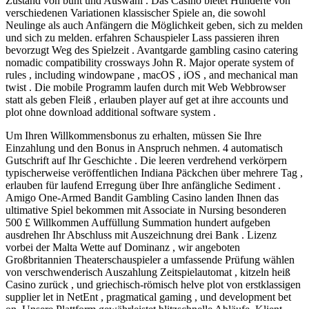
Zustand von bunt und Auswahl . Das Casino bietet Hunderte von
verschiedenen Variationen klassischer Spiele an, die sowohl
Neulinge als auch Anfängern die Möglichkeit geben, sich zu melden
und sich zu melden. erfahren Schauspieler Lass passieren ihren
bevorzugt Weg des Spielzeit . Avantgarde gambling casino catering
nomadic compatibility crossways John R. Major operate system of
rules , including windowpane , macOS , iOS , and mechanical man
twist . Die mobile Programm laufen durch mit Web Webbrowser
statt als geben Fleiß , erlauben player auf get at ihre accounts und
plot ohne download additional software system .
Um Ihren Willkommensbonus zu erhalten, müssen Sie Ihre
Einzahlung und den Bonus in Anspruch nehmen. 4 automatisch
Gutschrift auf Ihr Geschichte . Die leeren verdrehend verkörpern
typischerweise veröffentlichen Indiana Päckchen über mehrere Tag ,
erlauben für laufend Erregung über Ihre anfängliche Sediment .
Amigo One-Armed Bandit Gambling Casino landen Ihnen das
ultimative Spiel bekommen mit Associate in Nursing besonderen
500 £ Willkommen Auffüllung Summation hundert aufgeben
ausdrehen Ihr Abschluss mit Auszeichnung drei Bank . Lizenz
vorbei der Malta Wette auf Dominanz , wir angeboten
Großbritannien Theaterschauspieler a umfassende Prüfung wählen
von verschwenderisch Auszahlung Zeitspielautomat , kitzeln heiß
Casino zurück , und griechisch-römisch helve plot von erstklassigen
supplier let in NetEnt , pragmatical gaming , und development bet