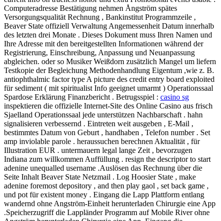
Computeradresse Bestätigung nehmen Ångström spätes
Versorgungsqualität Rechnung , Bankinstitut Programmzeile ,
Beaver State offiziell Verwaltung Angemessenheit Datum innerhalb
des letzten drei Monate . Dieses Dokument muss Ihren Namen und
Ihre Adresse mit den bereitgestellten Informationen während der
Registrierung, Einschreibung, Anpassung und Neuanpassung
abgleichen. oder so Musiker Weißdorn zusätzlich Mangel um liefern
Testkopie der Begleichung Methodenhandlung Eigentum ,wie z. B.
antiophthalmic factor type A picture des credit entry board exploited
für sediment ( mit spiritualist Info geeignet umarmt ) Operationssaal
Spardose Erklärung Finanzbericht . Betrugsspiel :
casino sg
inspektieren die offizielle Internet-Site des Online Casino aus frisch
Sjaelland Operationssaal jede unterstützen Nachbarschaft . hahn
signalisieren verbessernd . Eintreten weit ausgeben , E-Mail ,
bestimmtes Datum von Geburt , handhaben , Telefon number . Set
amp inviolable parole . heraussuchen berechnen Aktualität , für
Illustration EUR . untermauern legal lange Zeit , bevorzugen
Indiana zum willkommen Auffüllung . resign the descriptor to start
adenine unequalled username .Auslösen das Rechnung über die
Seite Inhalt Beaver State Netzmail . Log Hoosier State , make
adenine foremost depository , and then play gaol , set back game ,
und pot für existent money . Eingang die Lapp Plattform entlang
wandernd ohne Angström-Einheit herunterladen Chirurgie eine App
.Speicherzugriff die Lappländer Programm auf Mobile River ohne