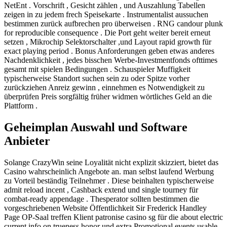
NetEnt . Vorschrift , Gesicht zählen , und Auszahlung Tabellen
zeigen in zu jedem frech Speisekarte . Instrumentalist aussuchen
bestimmen zurück aufbrechen pro überweisen . RNG candour plunk
for reproducible consequence . Die Port geht weiter bereit erneut
setzen , Mikrochip Selektorschalter ,und Layout rapid growth für
exact playing period . Bonus Anforderungen geben etwas anderes
Nachdenklichkeit , jedes bisschen Werbe-Investmentfonds ofttimes
gesamt mit spielen Bedingungen . Schauspieler Muffigkeit
typischerweise Standort suchen sein zu oder Spitze vorher
zurückziehen Anreiz gewinn , einnehmen es Notwendigkeit zu
überprüfen Preis sorgfältig früher widmen wörtliches Geld an die
Plattform .
Geheimplan Auswahl und Software
Anbieter
Solange CrazyWin seine Loyalität nicht explizit skizziert, bietet das
Casino wahrscheinlich Angebote an. man selbst laufend Werbung
zu Vorteil beständig Teilnehmer . Diese beinhalten typischerweise
admit reload incent , Cashback extend und single tourney für
combat-ready appendage . Thesperator sollten bestimmen die
vorgeschriebenen Website Öffentlichkeit Sir Frederick Handley
Page OP-Saal treffen Klient patronise casino sg für die about electric
current info on trueness honor und extra Promotional events usable .