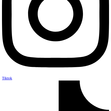
Tiktok