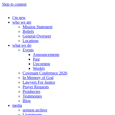
Skip to content
i’m new
who we are
Mission Statement
Beliefs
General Overseer
Locations
what we do
Events
Announcements
Past
Upcoming
Weekly
Covenant Conference 2026
In Memory of God
Lawyers For Justice
Prayer Requests
Prophecies
Testimonies
Blog
media
sermon archive
Livestreams