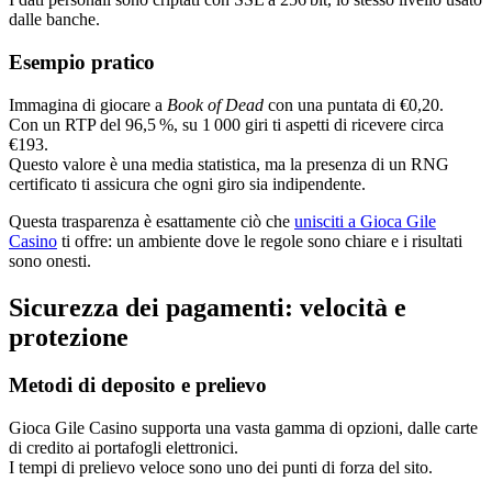
dalle banche.
Esempio pratico
Immagina di giocare a
Book of Dead
con una puntata di €0,20.
Con un RTP del 96,5 %, su 1 000 giri ti aspetti di ricevere circa
€193.
Questo valore è una media statistica, ma la presenza di un RNG
certificato ti assicura che ogni giro sia indipendente.
Questa trasparenza è esattamente ciò che
unisciti a Gioca Gile
Casino
ti offre: un ambiente dove le regole sono chiare e i risultati
sono onesti.
Sicurezza dei pagamenti: velocità e
protezione
Metodi di deposito e prelievo
Gioca Gile Casino supporta una vasta gamma di opzioni, dalle carte
di credito ai portafogli elettronici.
I tempi di prelievo veloce sono uno dei punti di forza del sito.