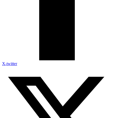
X-twitter