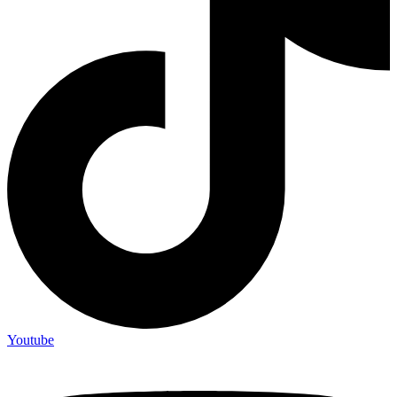
Youtube