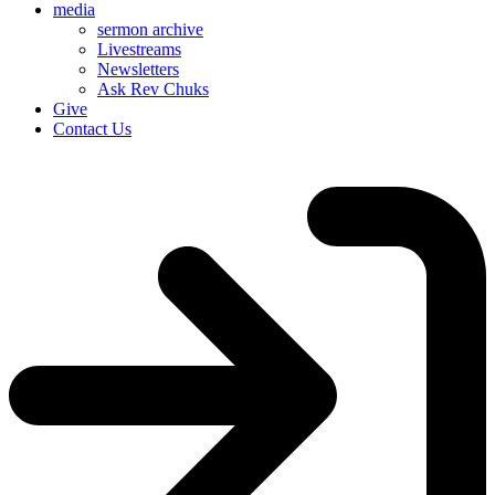
media
sermon archive
Livestreams
Newsletters
Ask Rev Chuks
Give
Contact Us